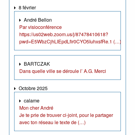
8 février
André Bellon
Par visioconférence
https://us02web.zoom.us/j/87478410618?
pwd=E5WbzCjhLIEpdLfir0CYO5IuhxsfRe.1 (…)
BARTCZAK
Dans quelle ville se déroule l’ A.G. Merci
Octobre 2025
calame
Mon cher André
Je te prie de trouver ci-joint, pour le partager
avec ton réseau le texte de (…)