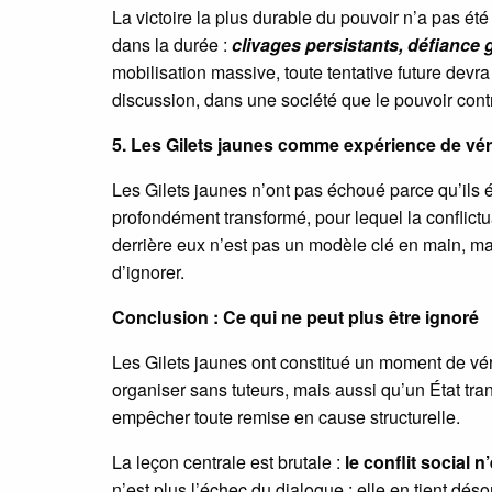
La victoire la plus durable du pouvoir n’a pas été
dans la durée :
clivages persistants, défiance 
mobilisation massive, toute tentative future devr
discussion, dans une société que le pouvoir contr
5. Les Gilets jaunes comme expérience de vér
Les Gilets jaunes n’ont pas échoué parce qu’ils ét
profondément transformé, pour lequel la conflictual
derrière eux n’est pas un modèle clé en main, mai
d’ignorer.
Conclusion : Ce qui ne peut plus être ignoré
Les Gilets jaunes ont constitué un moment de véri
organiser sans tuteurs, mais aussi qu’un État tra
empêcher toute remise en cause structurelle.
La leçon centrale est brutale :
le conflit social 
n’est plus l’échec du dialogue ; elle en tient désor