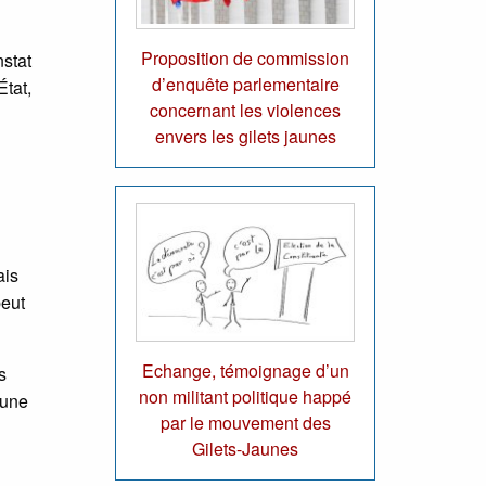
Proposition de commission
nstat
d’enquête parlementaire
État,
concernant les violences
envers les gilets jaunes
ais
peut
Echange, témoignage d’un
s
non militant politique happé
’une
par le mouvement des
Gilets-Jaunes