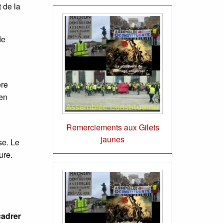
 de la
de
ère
’en
Remerciements aux Gilets
jaunes
ise. Le
ure.
cadrer