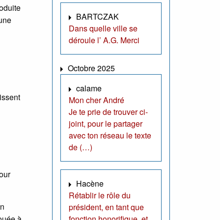
roduite
BARTCZAK
 une
Dans quelle ville se
déroule l’ A.G. Merci
Octobre 2025
calame
aissent
Mon cher André
Je te prie de trouver ci-
joint, pour le partager
avec ton réseau le texte
de (…)
pour
Hacène
Rétablir le rôle du
on
président, en tant que
fonction honorifique, et
vouée à