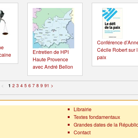
Conférence d’Ann
ne
Cécile Robert sur 
Entretien de HPI
icaine
paix
Haute Provence
avec André Bellon
<
1
2
3
4
5
6
7
8
9
91
>
Librairie
Textes fondamentaux
Grandes dates de la Républi
Contact