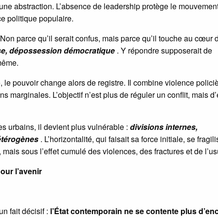
e une abstraction. L’absence de leadership protège le mouvement
e politique populaire.
 Non parce qu’il serait confus, mais parce qu’il touche au cœur 
asse, dépossession démocratique
. Y répondre supposerait de
 même.
 le pouvoir change alors de registre. Il combine violence polici
 marginales. L’objectif n’est plus de réguler un conflit, mais d
 urbains, il devient plus vulnérable :
divisions internes,
hétérogènes
. L’horizontalité, qui faisait sa force initiale, se fragil
 mais sous l’effet cumulé des violences, des fractures et de l’us
our l’avenir
 fait décisif :
l’État contemporain ne se contente plus d’en