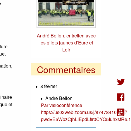
e
André Bellon, entretien avec
les gilets jaunes d’Eure et
ture
Loir
que.
ation,
Commentaires
8 février
inaire
André Bellon
ique et
Par visioconférence
https://us02web.zoom.us/j/87478410618?
pwd=E5WbzCjhLIEpdLfir0CYO5IuhxsfRe.1