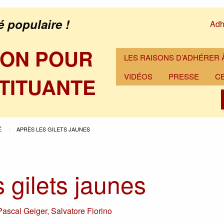
é populaire !
Adh
ION POUR
LES RAISONS D’ADHÉRER À
VIDÉOS
PRESSE
C
TITUANTE
É
APRÈS LES GILETS JAUNES
 gilets jaunes
Pascal Geiger
,
Salvatore Fiorino