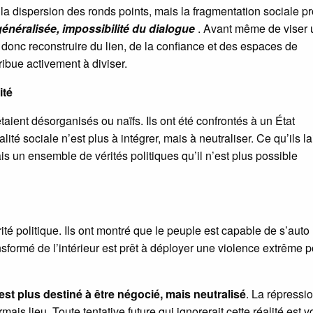
 la dispersion des ronds points, mais la fragmentation sociale p
généralisée, impossibilité du dialogue
. Avant même de viser
a donc reconstruire du lien, de la confiance et des espaces de
ibue activement à diviser.
ité
aient désorganisés ou naïfs. Ils ont été confrontés à un État
ité sociale n’est plus à intégrer, mais à neutraliser. Ce qu’ils l
s un ensemble de vérités politiques qu’il n’est plus possible
té politique. Ils ont montré que le peuple est capable de s’auto
nsformé de l’intérieur est prêt à déployer une violence extrême 
n’est plus destiné à être négocié, mais neutralisé
. La répressi
mais lieu. Toute tentative future qui ignorerait cette réalité est 