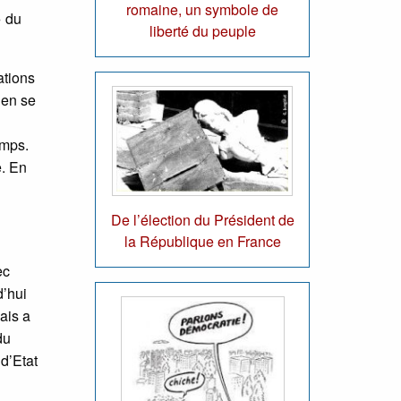
romaine, un symbole de
» du
liberté du peuple
ations
 en se
emps.
e. En
De l’élection du Président de
la République en France
ec
d’hui
ais a
du
 d’Etat