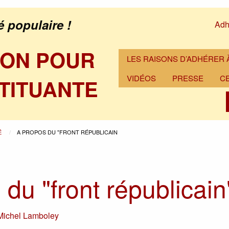
é populaire !
Adh
ION POUR
LES RAISONS D’ADHÉRER À
VIDÉOS
PRESSE
C
TITUANTE
É
A PROPOS DU "FRONT RÉPUBLICAIN
du "front républicain
Michel Lamboley