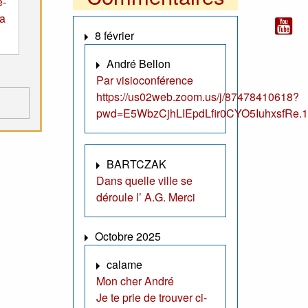
e-
la
8 février
André Bellon
Par visioconférence
https://us02web.zoom.us/j/87478410618?
pwd=E5WbzCjhLIEpdLfir0CYO5IuhxsfRe.1
BARTCZAK
Dans quelle ville se
déroule l’ A.G. Merci
Octobre 2025
calame
Mon cher André
Je te prie de trouver ci-