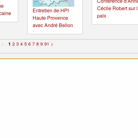
Conférence d’Ann
ne
Cécile Robert sur 
Entretien de HPI
icaine
paix
Haute Provence
avec André Bellon
<
1
2
3
4
5
6
7
8
9
91
>