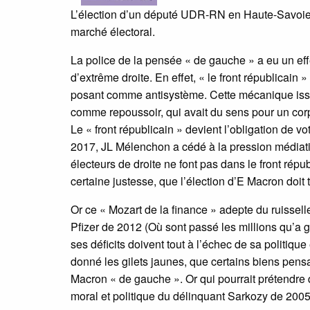
L’élection d’un député UDR-RN en Haute-Savoie 
marché électoral.
La police de la pensée « de gauche » a eu un effe
d’extrême droite. En effet, « le front républicain 
posant comme antisystème. Cette mécanique issue
comme repoussoir, qui avait du sens pour un corps
Le « front républicain » devient l’obligation de 
2017, JL Mélenchon a cédé à la pression médiat
électeurs de droite ne font pas dans le front répub
certaine justesse, que l’élection d’E Macron doit 
Or ce « Mozart de la finance » adepte du ruissell
Pfizer de 2012 (Où sont passé les millions qu’a g
ses déficits doivent tout à l’échec de sa politi
donné les gilets jaunes, que certains biens pensa
Macron « de gauche ». Or qui pourrait prétendre q
moral et politique du délinquant Sarkozy de 2005