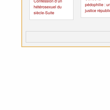
Confession d’un
pédophilie : u
hétérosexuel du
justice républ
siècle-Suite