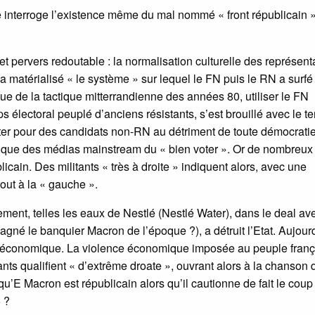
interroge l’existence même du mal nommé « front républicain 
t pervers redoutable : la normalisation culturelle des représent
» a matérialisé « le système » sur lequel le FN puis le RN a surfé
 de la tactique mitterrandienne des années 80, utiliser le FN
 électoral peuplé d’anciens résistants, s’est brouillé avec le t
voter pour des candidats non-RN au détriment de toute démocrati
ique des médias mainstream du « bien voter ». Or de nombreux
licain. Des militants « très à droite » indiquent alors, avec une
tout à la « gauche ».
ement, telles les eaux de Nestlé (Nestlé Water), dans le deal av
agné le banquier Macron de l’époque ?), a détruit l’Etat. Aujour
que économique. La violence économique imposée au peuple franç
nts qualifient « d’extrême droate », ouvrant alors à la chanson 
u’E Macron est républicain alors qu’il cautionne de fait le coup
 ?