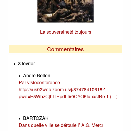
La souveraineté toujours
Commentaires
8 février
André Bellon
Par visioconférence
https://us02web.zoom.us/j/87478410618?
pwd=E5WbzCjhLIEpdLfir0CYO5IuhxsfRe.1 (…)
BARTCZAK
Dans quelle ville se déroule l’ A.G. Merci