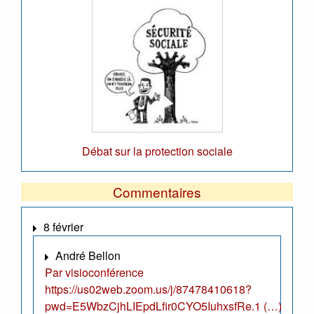
Débat sur la protection sociale
Commentaires
8 février
André Bellon
Par visioconférence
https://us02web.zoom.us/j/87478410618?
pwd=E5WbzCjhLIEpdLfir0CYO5IuhxsfRe.1 (…)