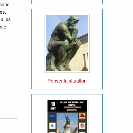
 sans
es,
ue les
inté
Penser la situation