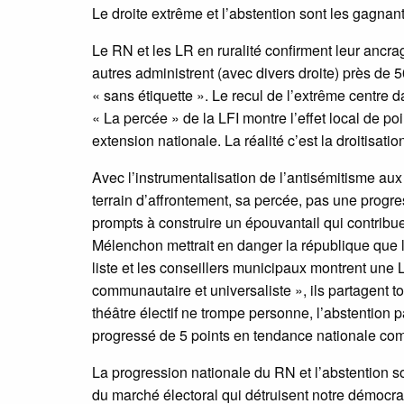
Le droite extrême et l’abstention sont les gagnan
Le RN et les LR en ruralité confirment leur ancra
autres administrent (avec divers droite) près de 
« sans étiquette ». Le recul de l’extrême centre d
« La percée » de la LFI montre l’effet local de po
extension nationale. La réalité c’est la droitisat
Avec l’instrumentalisation de l’antisémitisme aux
terrain d’affrontement, sa percée, pas une progr
prompts à construire un épouvantail qui contribue
Mélenchon mettrait en danger la république que 
liste et les conseillers municipaux montrent une 
communautaire et universaliste », ils partagent 
théâtre électif ne trompe personne, l’abstention
progressé de 5 points en tendance nationale com
La progression nationale du RN et l’abstention so
du marché électoral qui détruisent notre démocrati