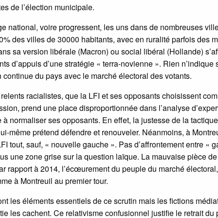
tes de l’élection municipale.
ge national, voire progressent, les uns dans de nombreuses ville
50% des villes de 30000 habitants, avec en ruralité parfois des 
ans sa version libérale (Macron) ou social libéral (Hollande) s’af
ints d’appuis d’une stratégie « terra-novienne ». Rien n’indique
ion continue du pays avec le marché électoral des votants.
 relents racialistes, que la LFI et ses opposants choisissent co
ession, prend une place disproportionnée dans l’analyse d’exper
 à normaliser ses opposants. En effet, la justesse de la tactiqu
lui-même prétend défendre et renouveler. Néanmoins, à Montreui
LFI tout, sauf, « nouvelle gauche ». Pas d’affrontement entre « 
tous une zone grise sur la question laïque. La mauvaise pièce de
 par rapport à 2014, l’écœurement du peuple du marché électoral,
me à Montreuil au premier tour.
nt les éléments essentiels de ce scrutin mais les fictions média
e les cachent. Ce relativisme confusionnel justifie le retrait du