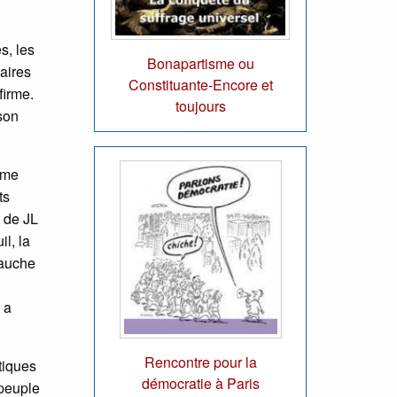
s, les
Bonapartisme ou
maires
Constituante-Encore et
firme.
toujours
 son
mme
ts
e de JL
l, la
gauche
 a
Rencontre pour la
tiques
démocratie à Paris
 peuple