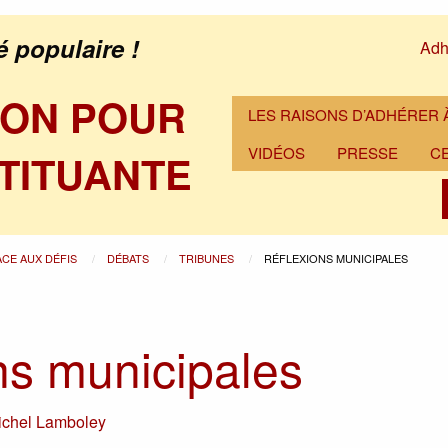
é populaire !
Adh
ION POUR
LES RAISONS D’ADHÉRER À
VIDÉOS
PRESSE
C
TITUANTE
ACE AUX DÉFIS
DÉBATS
TRIBUNES
RÉFLEXIONS MUNICIPALES
ns municipales
ichel Lamboley