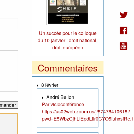
Un succès pour le colloque
du 10 janvier : droit national,
droit européen
Commentaires
8 février
André Bellon
Par visioconférence
https://us02web.zoom.us/j/87478410618?
pwd=E5WbzCjhLIEpdLfir0CYO5IuhxsfRe.1