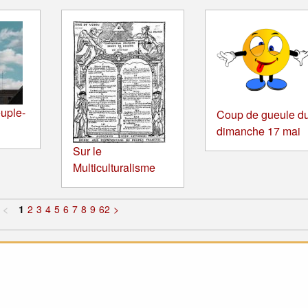
uple-
Coup de gueule d
dimanche 17 mai
Sur le
Multiculturalisme
<
1
2
3
4
5
6
7
8
9
62
>