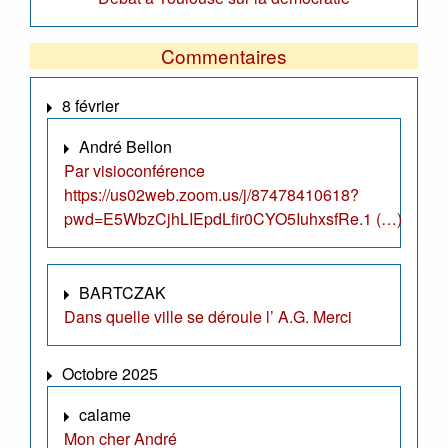
Commentaires
8 février
André Bellon
Par visioconférence
https://us02web.zoom.us/j/87478410618?
pwd=E5WbzCjhLIEpdLfir0CYO5IuhxsfRe.1 (…)
BARTCZAK
Dans quelle ville se déroule l’ A.G. Merci
Octobre 2025
calame
Mon cher André