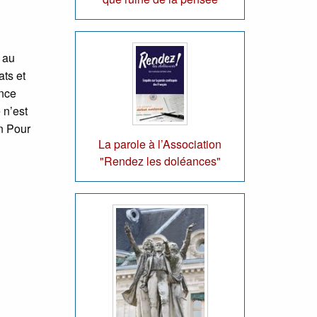
 au
ats et
ence
 n’est
n Pour
La parole à l’Association
"Rendez les doléances"