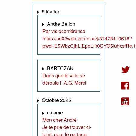
8 février
André Bellon
Par visioconférence
https://us02web.zoom.us/j/87478410618?
pwd=E5WbzCjhLIEpdLfir0CYO5IuhxsfRe.1
BARTCZAK
Dans quelle ville se
déroule l’ A.G. Merci
Octobre 2025
calame
Mon cher André
Je te prie de trouver ci-
joint, pour le partager