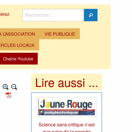
Rechercher
érez
Rechercher
 L’ASSOCIATION
VIE PUBLIQUE
ERCLES LOCAUX
Chaîne Youtube
Lire aussi ...
Science sans critique n’est
que ruine de la pensée