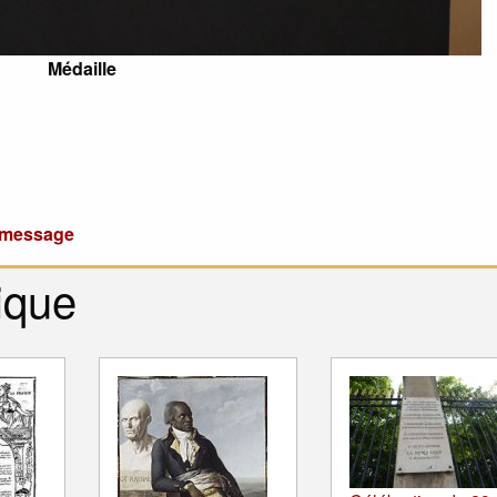
Médaille
u message
ique