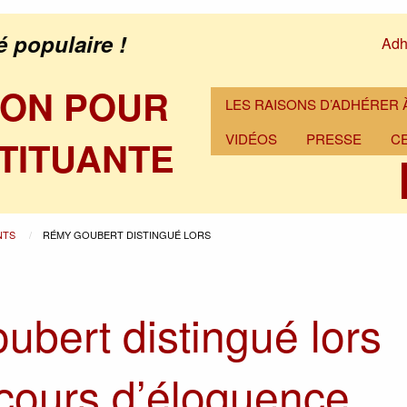
é populaire !
Adh
ION POUR
LES RAISONS D’ADHÉRER À
VIDÉOS
PRESSE
C
TITUANTE
NTS
RÉMY GOUBERT DISTINGUÉ LORS
bert distingué lors
cours d’éloquence