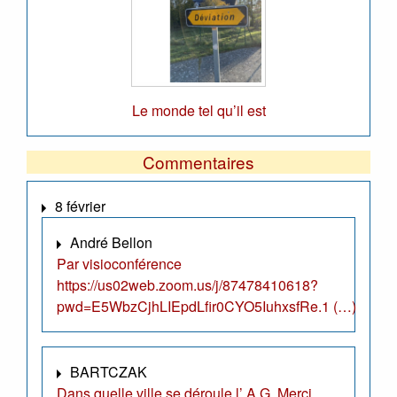
Le monde tel qu’il est
Commentaires
8 février
André Bellon
Par visioconférence
https://us02web.zoom.us/j/87478410618?
pwd=E5WbzCjhLIEpdLfir0CYO5IuhxsfRe.1 (…)
BARTCZAK
Dans quelle ville se déroule l’ A.G. Merci