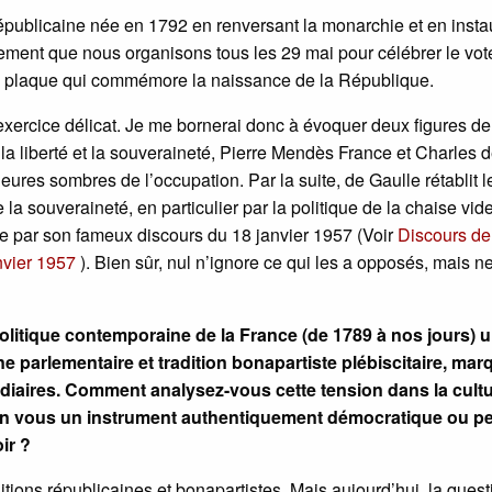
républicaine née en 1792 en renversant la monarchie et en insta
lement que nous organisons tous les 29 mai pour célébrer le vot
 la plaque qui commémore la naissance de la République.
exercice délicat. Je me bornerai donc à évoquer deux figures de
 la liberté et la souveraineté, Pierre Mendès France et Charles 
s heures sombres de l’occupation. Par la suite, de Gaulle rétablit l
 la souveraineté, en particulier par la politique de la chaise vid
 par son fameux discours du 18 janvier 1957 (Voir
Discours de
nvier 1957
). Bien sûr, nul n’ignore ce qui les a opposés, mais ne
politique contemporaine de la France (de 1789 à nos jours) 
e parlementaire et tradition bonapartiste plébiscitaire, ma
édiaires. Comment analysez-vous cette tension dans la cult
elon vous un instrument authentiquement démocratique ou peu
ir ?
ditions républicaines et bonapartistes. Mais aujourd’hui, la quest