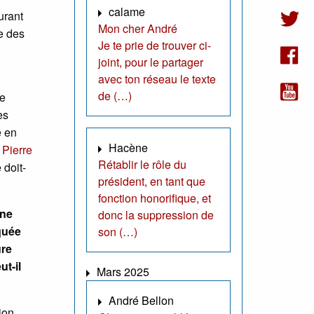
calame
urant
Mon cher André
e des
Je te prie de trouver ci-
joint, pour le partager
avec ton réseau le texte
de (…)
de
es
e en
Hacène
 Pierre
Rétablir le rôle du
 doit-
président, en tant que
fonction honorifique, et
une
donc la suppression de
rquée
son (…)
ure
t-il
Mars 2025
André Bellon
ion