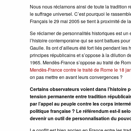
Nous nous réclamons ainsi de toute la tradition 
le suffrage universel. C’est pourquoi le rassemb
Français le 29 mai 2005 se tient à proximité de
Se réclamer de personnalités historiques est un 
l’histoire contemporaine qui se sont battues pour
Gaulle. Ils ont d’ailleurs été fort liés pendant le
principes républicains et s’oppose à la dilution de
1965. Mendès-France s’oppose au traité de Rome
Mendès-France contre le traité de Rome le 18 ja
on pas mettre en avant leurs convergences ?
Certains observateurs voient dans l’histoire 
tension permanente entre tradition républicain
par l’appel au peuple contre les corps interm
politique française ? Le référendum est-il s
devenir un outil de personnalisation du pouvo
Le conflit est bien ancien en France entre les tra