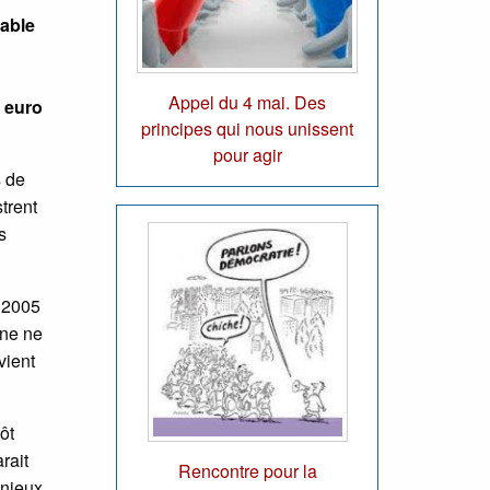
rable
Appel du 4 mai. Des
e euro
principes qui nous unissent
pour agir
s de
trent
s
 2005
nne ne
vient
ôt
rait
Rencontre pour la
enjeux.