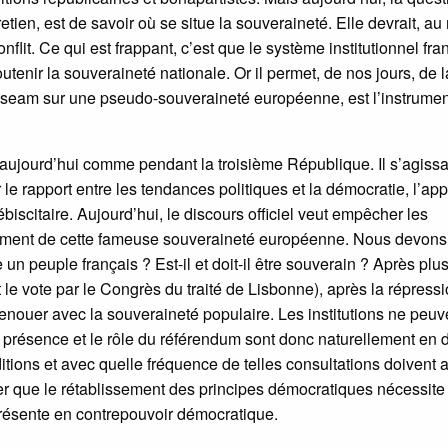
etien, est de savoir où se situe la souveraineté. Elle devrait, au
lit. Ce qui est frappant, c’est que le système institutionnel fra
utenir la souveraineté nationale. Or il permet, de nos jours, de l
useam sur une pseudo-souveraineté européenne, est l’instrumen
ujourd’hui comme pendant la troisième République. Il s’agissa
 le rapport entre les tendances politiques et la démocratie, l’app
ébiscitaire. Aujourd’hui, le discours officiel veut empêcher les
ement de cette fameuse souveraineté européenne. Nous devons
 un peuple français ? Est-il et doit-il être souverain ? Après plu
 le vote par le Congrès du traité de Lisbonne), après la répress
renouer avec la souveraineté populaire. Les institutions ne peuv
 La présence et le rôle du référendum sont donc naturellement en 
ditions et avec quelle fréquence de telles consultations doivent a
firmer que le rétablissement des principes démocratiques nécessite
e présente en contrepouvoir démocratique.