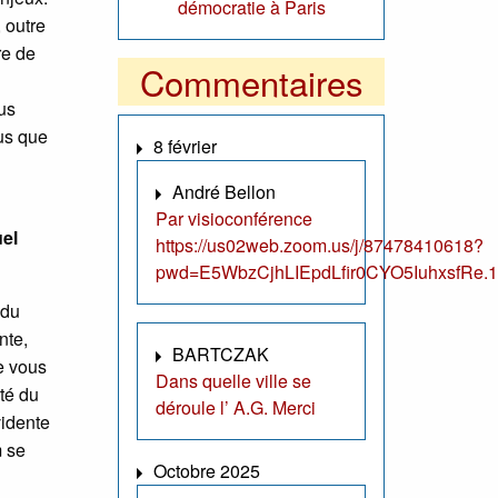
démocratie à Paris
 outre
re de
Commentaires
us
us que
8 février
André Bellon
Par visioconférence
uel
https://us02web.zoom.us/j/87478410618?
pwd=E5WbzCjhLIEpdLfir0CYO5IuhxsfRe.1
 du
nte,
BARTCZAK
ne vous
Dans quelle ville se
té du
déroule l’ A.G. Merci
vidente
m se
Octobre 2025