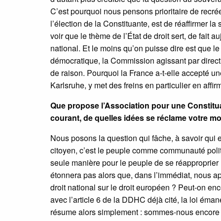
C’est pourquoi nous pensons prioritaire de recrée
l’élection de la Constituante, est de réaffirmer la
voir que le thème de l’État de droit sert, de fait a
national. Et le moins qu’on puisse dire est que
démocratique, la Commission agissant par direc
de raison. Pourquoi la France a-t-elle accepté u
Karlsruhe, y met des freins en particulier en affi
Que propose l’Association pour une Constitua
courant, de quelles idées se réclame votre 
Nous posons la question qui fâche, à savoir qui e
citoyen, c’est le peuple comme communauté polit
seule manière pour le peuple de se réapproprier la
étonnera pas alors que, dans l’immédiat, nous ap
droit national sur le droit européen ? Peut-on en
avec l’article 6 de la DDHC déjà cité, la loi ém
résume alors simplement : sommes-nous encore 