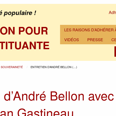
é populaire !
Adh
ION POUR
LES RAISONS D’ADHÉRER À
VIDÉOS
PRESSE
C
TITUANTE
A SOUVERAINETÉ
ENTRETIEN D’ANDRÉ BELLON (…)
n d’André Bellon avec
an Gastineau