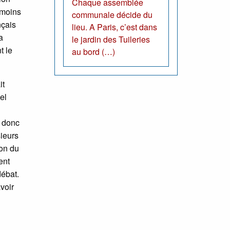
Chaque assemblée
 moins
communale décide du
nçais
lieu. A Paris, c’est dans
a
le jardin des Tuileries
t le
au bord (…)
it
el
 donc
sieurs
ion du
ent
débat.
voir