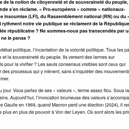
ce de la notion de citoyenneté et de souveraineté du peuple,
monde s’en réclame. « Pro-européens » comme « nationaux-
ce insoumise (LFI), du Rassemblement national (RN) ou du 
 rythment notre vie publique se réclament de la République
l’idée républicaine ? Ne sommes-nous pas transcendés par 
 ne le pense ?
ébat politique, l’incantation de la volonté politique. Tous les pa
e et la souveraineté du peuple. Ils versent des larmes sur
ls pour la vivifier ? Les seuls consensus visibles sont ceux qui
ier des processus qui y mènent, sans s’inquiéter des mouvement
imer.
 jour. Vous parlez de ses « valeurs », terme assez flou. Sous la
cains. Aujourd’hui, l’invocation brumeuse des valeurs s’accomp
De Gaulle en 1969, quand Macron perd une élection (2024), il re
de plus en plus de pouvoir à Von der Leyen. Où sont alors les pr