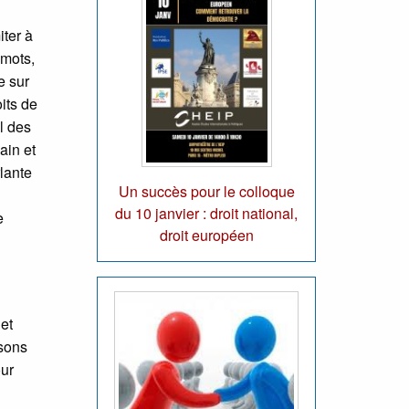
iter à
 mots,
e sur
oits de
l des
ain et
rlante
Un succès pour le colloque
du 10 janvier : droit national,
e
droit européen
et
osons
our