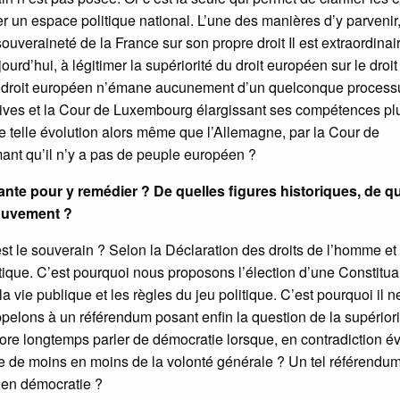
r un espace politique national. L’une des manières d’y parvenir,
 souveraineté de la France sur son propre droit Il est extraordinai
ujourd’hui, à légitimer la supériorité du droit européen sur le droit
 le droit européen n’émane aucunement d’un quelconque process
tives et la Cour de Luxembourg élargissant ses compétences pl
ne telle évolution alors même que l’Allemagne, par la Cour de
rmant qu’il n’y a pas de peuple européen ?
nte pour y remédier ? De quelles figures historiques, de q
mouvement ?
st le souverain ? Selon la Déclaration des droits de l’homme et
ique. C’est pourquoi nous proposons l’élection d’une Constitua
 vie publique et les règles du jeu politique. C’est pourquoi il 
pelons à un référendum posant enfin la question de la supériori
core longtemps parler de démocratie lorsque, en contradiction é
ane de moins en moins de la volonté générale ? Un tel référendu
en démocratie ?