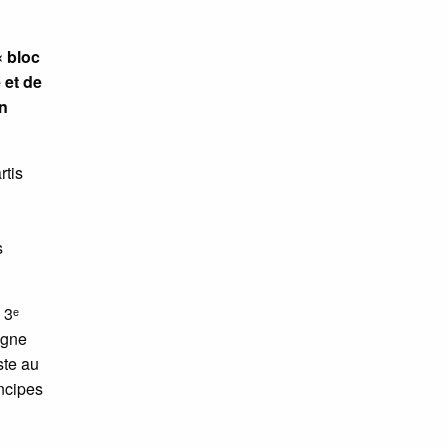
« bloc
 et de
un
rtis
s
 3ᵉ
agne
ste au
incipes