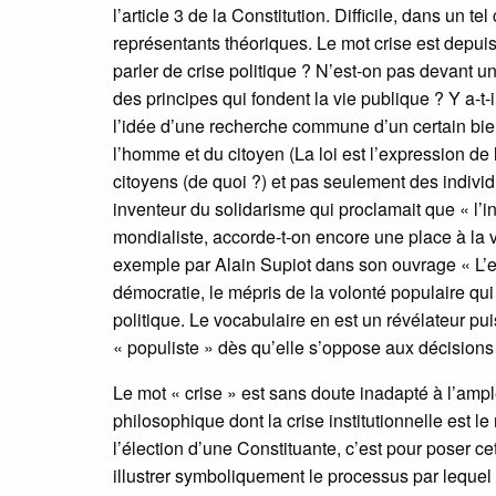
l’article 3 de la Constitution. Difficile, dans un te
représentants théoriques. Le mot crise est depuis 
parler de crise politique ? N’est-on pas devant u
des principes qui fondent la vie publique ? Y a-t-
l’idée d’une recherche commune d’un certain bien, 
l’homme et du citoyen (La loi est l’expression de 
citoyens (de quoi ?) et pas seulement des indivi
inventeur du solidarisme qui proclamait que « l’i
mondialiste, accorde-t-on encore une place à la 
exemple par Alain Supiot dans son ouvrage « L’es
démocratie, le mépris de la volonté populaire qui
politique. Le vocabulaire en est un révélateur p
« populiste » dès qu’elle s’oppose aux décisions 
Le mot « crise » est sans doute inadapté à l’ampl
philosophique dont la crise institutionnelle est 
l’élection d’une Constituante, c’est pour poser ce
illustrer symboliquement le processus par lequel 