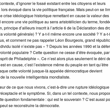
l contexte, d’ignorer le fossé existant entre les citoyens et leurs
lors évoqué dans la vie politique française. Mais peut-on se lim
ne crise idéologique historique remettant en cause la valeur des
il encore une vie politique au sens aristotélicien du terme, fondé
principe d’ailleurs inscrit à l’article 6 de la Déclaration des dr
la volonté générale) ? Y a-t-il même encore une société ? Y a-t-i
dus, et comment ne pas rappeler Léon Bourgeois, grand républic
ndividu isolé n’existe pas » ? Depuis les années 1990 et la défe
volonté populaire ? Cette question ne cesse d’être évoquée, par
prit de Philadelphie ». Ce n’est alors plus seulement le déni d
 est en cause, c’est l’existence même du peuple en tant qu’être
uisque cette volonté jusque-là appelée démocratique devient
de la nouvelle intelligentsia mondialiste.
eur de ce que nous vivons, c’est-à-dire une rupture idéologique 
le réceptacle et le symptôme. Si, dans un tel contexte, nous prop
tte question fondamentale : qui est le souverain ? C’est aussi p
peut se reconstruire la démocratie.