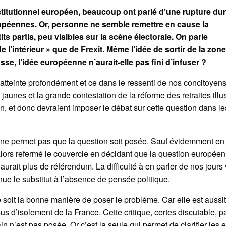
stitutionnel européen, beaucoup ont parlé d’une rupture du
européennes. Or, personne ne semble remettre en cause la
s partis, peu visibles sur la scène électorale. On parle
’intérieur » que de Frexit. Même l’idée de sortir de la zon
se, l’idée européenne n’aurait-elle pas fini d’infuser ?
atteinte profondément et ce dans le ressenti de nos concitoyen
unes et la grande contestation de la réforme des retraites illus
n, et donc devraient imposer le débat sur cette question dans le
 ne permet pas que la question soit posée. Sauf évidemment en
 alors refermé le couvercle en décidant que la question europée
aurait plus de référendum. La difficulté à en parler de nos jours 
nue le substitut à l’absence de pensée politique.
e soit la bonne manière de poser le problème. Car elle est aussit
 d’isolement de la France. Cette critique, certes discutable, pa
n n’est pas posée. Or c’est la seule qui permet de clarifier les 