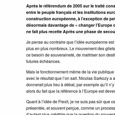
Après le référendum de 2005 sur le traité con
entre le peuple français et les institutions 
construction européenne, à l’exception de petit
désormais davantage de « changer l’Europe de l
ne fait plus recette Après une phase de secous
Je pense au contraire que l’idée européenne est 
plus en plus nombreux. Le mouvement des gilets ja
ce besoin de souveraineté, de maitriser son desti
futures échéances.
Mais le fonctionnement même de la vie publique
avec le résultat que l’on sait. Nicolas Sarkozy a
donnerait plus lieu à débat, par exemple qu’il n’y 
alors du fait que la référence à l’Europe est deve
Quant à l’idée de Frexit, je ne suis pas sûr que c
présentée, et souvent perçue, comme un processus
d’autant plus crédible que la question du souverai