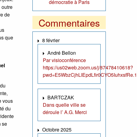
démocratie à Paris
 outre
re de
Commentaires
us
us que
8 février
André Bellon
Par visioconférence
uel
https://us02web.zoom.us/j/87478410618?
pwd=E5WbzCjhLIEpdLfir0CYO5IuhxsfRe.1
 du
nte,
BARTCZAK
ne vous
Dans quelle ville se
té du
déroule l’ A.G. Merci
vidente
m se
Octobre 2025