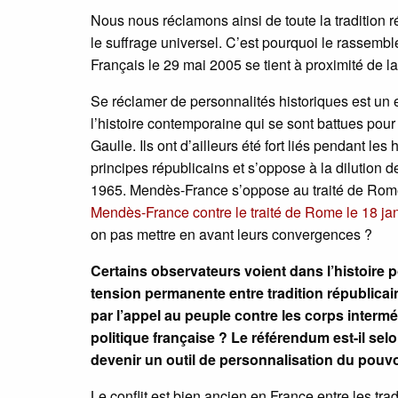
Nous nous réclamons ainsi de toute la tradition 
le suffrage universel. C’est pourquoi le rassemb
Français le 29 mai 2005 se tient à proximité de
Se réclamer de personnalités historiques est un 
l’histoire contemporaine qui se sont battues pour
Gaulle. Ils ont d’ailleurs été fort liés pendant le
principes républicains et s’oppose à la dilution de
1965. Mendès-France s’oppose au traité de Rome
Mendès-France contre le traité de Rome le 18 ja
on pas mettre en avant leurs convergences ?
Certains observateurs voient dans l’histoire 
tension permanente entre tradition républicain
par l’appel au peuple contre les corps interm
politique française ? Le référendum est-il s
devenir un outil de personnalisation du pouvo
Le conflit est bien ancien en France entre les tra