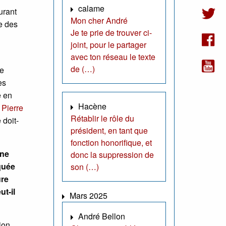
calame
urant
Mon cher André
e des
Je te prie de trouver ci-
joint, pour le partager
avec ton réseau le texte
de (…)
de
es
e en
Hacène
 Pierre
Rétablir le rôle du
 doit-
président, en tant que
fonction honorifique, et
une
donc la suppression de
rquée
son (…)
ure
t-il
Mars 2025
André Bellon
ion