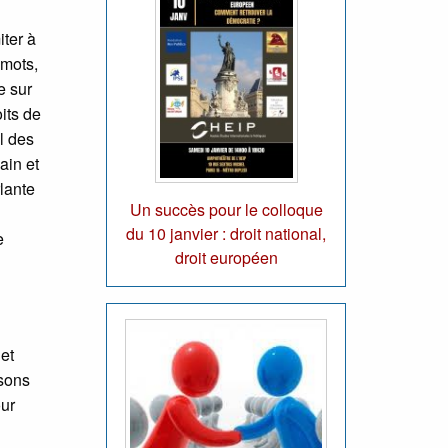
iter à
 mots,
e sur
oits de
l des
ain et
rlante
Un succès pour le colloque
du 10 janvier : droit national,
e
droit européen
et
osons
our