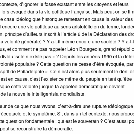
l contexte, d’ignorer le fossé existant entre les citoyens et leurs
lors évoqué dans la vie politique française. Mais peut-on se lim
ne crise idéologique historique remettant en cause la valeur des
il encore une vie politique au sens aristotélicien du terme, fondé
principe d’ailleurs inscrit à l’article 6 de la Déclaration des dr
la volonté générale) ? Y a-t-il même encore une société ? Y a-t-i
dus, et comment ne pas rappeler Léon Bourgeois, grand républic
ndividu isolé n’existe pas » ? Depuis les années 1990 et la défe
volonté populaire ? Cette question ne cesse d’être évoquée, par
prit de Philadelphie ». Ce n’est alors plus seulement le déni d
 est en cause, c’est l’existence même du peuple en tant qu’être
uisque cette volonté jusque-là appelée démocratique devient
de la nouvelle intelligentsia mondialiste.
eur de ce que nous vivons, c’est-à-dire une rupture idéologique 
le réceptacle et le symptôme. Si, dans un tel contexte, nous prop
tte question fondamentale : qui est le souverain ? C’est aussi p
peut se reconstruire la démocratie.