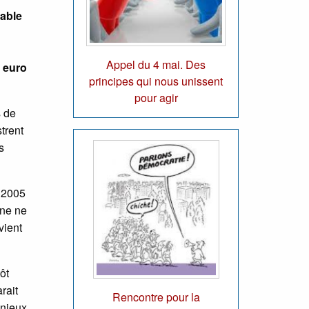
rable
Appel du 4 mai. Des
e euro
principes qui nous unissent
pour agir
s de
trent
s
 2005
nne ne
vient
ôt
rait
Rencontre pour la
enjeux.