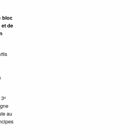
« bloc
 et de
un
rtis
s
 3ᵉ
agne
ste au
incipes