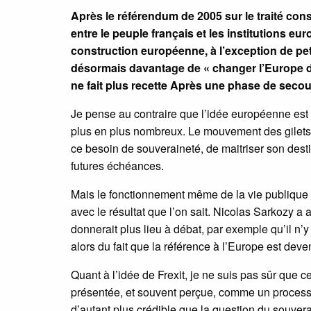
Après le référendum de 2005 sur le traité con
entre le peuple français et les institutions 
construction européenne, à l’exception de petit
désormais davantage de « changer l’Europe de l
ne fait plus recette Après une phase de secous
Je pense au contraire que l’idée européenne est 
plus en plus nombreux. Le mouvement des gilets ja
ce besoin de souveraineté, de maitriser son desti
futures échéances.
Mais le fonctionnement même de la vie publique
avec le résultat que l’on sait. Nicolas Sarkozy a
donnerait plus lieu à débat, par exemple qu’il n’y 
alors du fait que la référence à l’Europe est deve
Quant à l’idée de Frexit, je ne suis pas sûr que c
présentée, et souvent perçue, comme un processus
d’autant plus crédible que la question du souverai