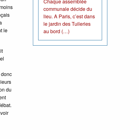
Chaque assemblée
 moins
communale décide du
nçais
lieu. A Paris, c’est dans
a
le jardin des Tuileries
t le
au bord (…)
it
el
 donc
sieurs
ion du
ent
débat.
voir