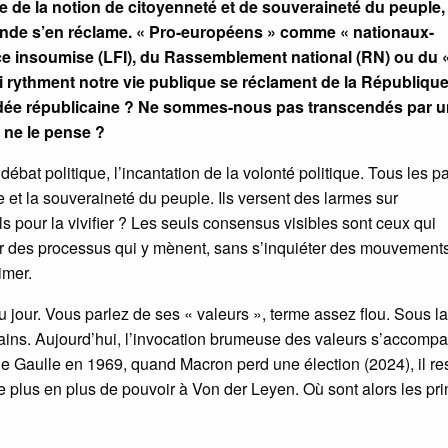
ce de la notion de citoyenneté et de souveraineté du peuple,
monde s’en réclame. « Pro-européens » comme « nationaux-
ce insoumise (LFI), du Rassemblement national (RN) ou du 
 rythment notre vie publique se réclament de la République
l’idée républicaine ? Ne sommes-nous pas transcendés par 
 ne le pense ?
ébat politique, l’incantation de la volonté politique. Tous les pa
e et la souveraineté du peuple. Ils versent des larmes sur
ls pour la vivifier ? Les seuls consensus visibles sont ceux qui
ier des processus qui y mènent, sans s’inquiéter des mouvement
imer.
 jour. Vous parlez de ses « valeurs », terme assez flou. Sous la
cains. Aujourd’hui, l’invocation brumeuse des valeurs s’accomp
De Gaulle en 1969, quand Macron perd une élection (2024), il re
de plus en plus de pouvoir à Von der Leyen. Où sont alors les pr