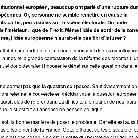
stitutionnel européen, beaucoup ont parlé d’une rupture du
européennes. Or, personne ne semble remettre en cause la
s partis, peu visibles sur la scène électorale. On parle
’intérieur » que de Frexit. Même l’idée de sortir de la zon
se, l’idée européenne n’aurait-elle pas fini d’infuser ?
atteinte profondément et ce dans le ressenti de nos concitoyen
unes et la grande contestation de la réforme des retraites illus
n, et donc devraient imposer le débat sur cette question dans le
 ne permet pas que la question soit posée. Sauf évidemment en
 alors refermé le couvercle en décidant que la question europée
aurait plus de référendum. La difficulté à en parler de nos jours 
nue le substitut à l’absence de pensée politique.
e soit la bonne manière de poser le problème. Car elle est aussit
 d’isolement de la France. Cette critique, certes discutable, pa
n n’est pas posée. Or c’est la seule qui permet de clarifier les 