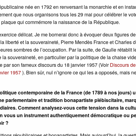
républicaine née en 1792 en renversant la monarchie et en insta
lement que nous organisons tous les 29 mai pour célébrer le vot
 la plaque qui commémore la naissance de la République.
exercice délicat. Je me bornerai donc à évoquer deux figures de
 la liberté et la souveraineté, Pierre Mendès France et Charles 
s heures sombres de l’occupation. Par la suite, de Gaulle rétablit l
 la souveraineté, en particulier par la politique de la chaise vid
 par son fameux discours du 18 janvier 1957 (Voir
Discours de
nvier 1957
). Bien sûr, nul n’ignore ce qui les a opposés, mais ne
politique contemporaine de la France (de 1789 à nos jours) 
e parlementaire et tradition bonapartiste plébiscitaire, ma
édiaires. Comment analysez-vous cette tension dans la cult
elon vous un instrument authentiquement démocratique ou peu
ir ?
ditions républicaines et bonapartistes. Mais aujourd’hui, la quest