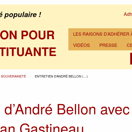
é populaire !
Adh
ION POUR
LES RAISONS D’ADHÉRER À
VIDÉOS
PRESSE
C
TITUANTE
A SOUVERAINETÉ
ENTRETIEN D’ANDRÉ BELLON (…)
n d’André Bellon avec
an Gastineau