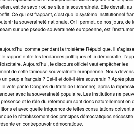
etien, est de savoir où se situe la souveraineté. Elle devrait, au
lit. Ce qui est frappant, c’est que le système institutionnel fra
utenir la souveraineté nationale. Or il permet, de nos jours, de l
useam sur une pseudo-souveraineté européenne, est l’instrumen
ujourd’hui comme pendant la troisième République. Il s’agissa
 le rapport entre les tendances politiques et la démocratie, l’app
ébiscitaire. Aujourd’hui, le discours officiel veut empêcher les
ement de cette fameuse souveraineté européenne. Nous devons
 un peuple français ? Est-il et doit-il être souverain ? Après plu
 le vote par le Congrès du traité de Lisbonne), après la répress
renouer avec la souveraineté populaire. Les institutions ne peuv
 La présence et le rôle du référendum sont donc naturellement en 
ditions et avec quelle fréquence de telles consultations doivent a
firmer que le rétablissement des principes démocratiques nécessite
e présente en contrepouvoir démocratique.