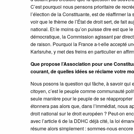
C’est pourquoi nous pensons prioritaire de recrée
l’élection de la Constituante, est de réaffirmer la
voir que le thème de l’État de droit sert, de fait a
national. Et le moins qu’on puisse dire est que
démocratique, la Commission agissant par direc
de raison. Pourquoi la France a-t-elle accepté u
Karlsruhe, y met des freins en particulier en affi
Que propose l’Association pour une Constitua
courant, de quelles idées se réclame votre 
Nous posons la question qui fâche, à savoir qui e
citoyen, c’est le peuple comme communauté polit
seule manière pour le peuple de se réapproprier la
étonnera pas alors que, dans l’immédiat, nous ap
droit national sur le droit européen ? Peut-on en
avec l’article 6 de la DDHC déjà cité, la loi ém
résume alors simplement : sommes-nous encore 