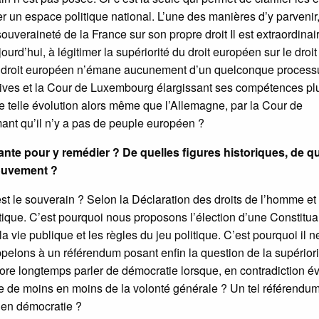
r un espace politique national. L’une des manières d’y parvenir,
 souveraineté de la France sur son propre droit Il est extraordinai
ujourd’hui, à légitimer la supériorité du droit européen sur le droit
 le droit européen n’émane aucunement d’un quelconque process
tives et la Cour de Luxembourg élargissant ses compétences pl
ne telle évolution alors même que l’Allemagne, par la Cour de
rmant qu’il n’y a pas de peuple européen ?
nte pour y remédier ? De quelles figures historiques, de q
mouvement ?
st le souverain ? Selon la Déclaration des droits de l’homme et
ique. C’est pourquoi nous proposons l’élection d’une Constitua
 vie publique et les règles du jeu politique. C’est pourquoi il 
pelons à un référendum posant enfin la question de la supériori
core longtemps parler de démocratie lorsque, en contradiction é
ane de moins en moins de la volonté générale ? Un tel référendu
en démocratie ?