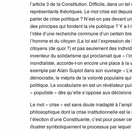
l’article 3 de la Constitution. Difficile, dans un te
représentants théoriques. Le mot crise est depuis 
parler de crise politique ? N’est-on pas devant u
des principes qui fondent la vie publique ? Y a-t-
l’idée d’une recherche commune d’un certain bien, 
l’homme et du citoyen (La loi est l’expression de 
citoyens (de quoi ?) et pas seulement des indivi
inventeur du solidarisme qui proclamait que « l’i
mondialiste, accorde-t-on encore une place à la 
exemple par Alain Supiot dans son ouvrage « L’es
démocratie, le mépris de la volonté populaire qui
politique. Le vocabulaire en est un révélateur p
« populiste » dès qu’elle s’oppose aux décisions 
Le mot « crise » est sans doute inadapté à l’ampl
philosophique dont la crise institutionnelle est 
l’élection d’une Constituante, c’est pour poser ce
illustrer symboliquement le processus par lequel 