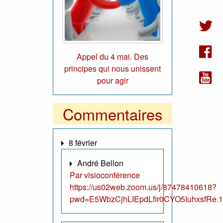
Appel du 4 mai. Des
principes qui nous unissent
pour agir
Commentaires
8 février
André Bellon
Par visioconférence
https://us02web.zoom.us/j/87478410618?
pwd=E5WbzCjhLIEpdLfir0CYO5IuhxsfRe.1