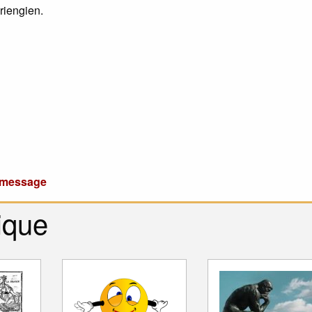
riengien.
u message
ique