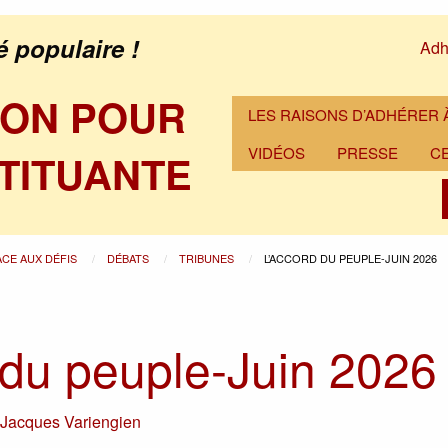
é populaire !
Adh
ION POUR
LES RAISONS D’ADHÉRER À
VIDÉOS
PRESSE
C
TITUANTE
ACE AUX DÉFIS
DÉBATS
TRIBUNES
L’ACCORD DU PEUPLE-JUIN 2026
 du peuple-Juin 2026
r
Jacques Variengien