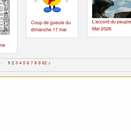
L’accord du peuple
Coup de gueule du
Mai 2026
dimanche 17 mai
sme
<
1
2
3
4
5
6
7
8
9
62
>