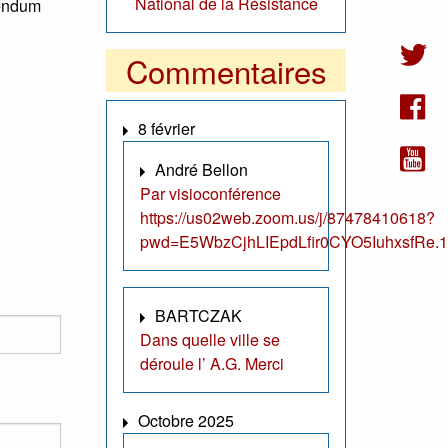
National de la Résistance
érendum
Commentaires
8 février
André Bellon
Par visioconférence
https://us02web.zoom.us/j/87478410618?
pwd=E5WbzCjhLIEpdLfir0CYO5IuhxsfRe.1
BARTCZAK
Dans quelle ville se
déroule l’ A.G. Merci
Octobre 2025