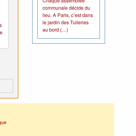
Chaque assemblée
communale décide du
lieu. A Paris, c’est dans
le jardin des Tuileries
s
au bord (…)
e
que