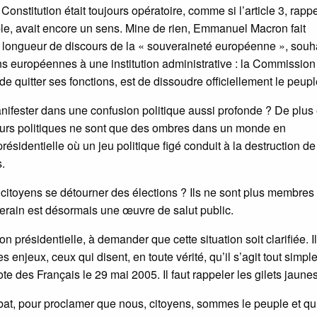
Constitution était toujours opératoire, comme si l’article 3, rapp
le, avait encore un sens. Mine de rien, Emmanuel Macron fait
 à longueur de discours de la « souveraineté européenne », souh
ons européennes à une institution administrative : la Commission
e quitter ses fonctions, est de dissoudre officiellement le peupl
nifester dans une confusion politique aussi profonde ? De plus
eurs politiques ne sont que des ombres dans un monde en
ésidentielle où un jeu politique figé conduit à la destruction de
.
citoyens se détourner des élections ? Ils ne sont plus membres
erain est désormais une œuvre de salut public.
 présidentielle, à demander que cette situation soit clarifiée. Il
s enjeux, ceux qui disent, en toute vérité, qu’il s’agit tout simp
vote des Français le 29 mai 2005. Il faut rappeler les gilets jaunes
ébat, pour proclamer que nous, citoyens, sommes le peuple et qu’