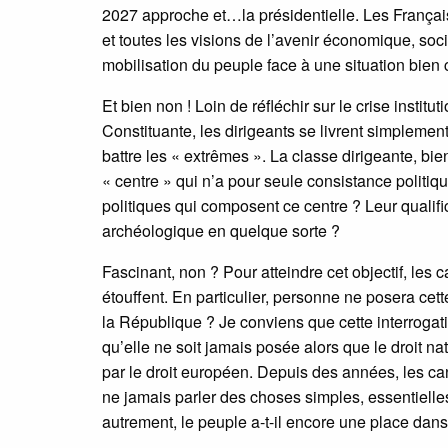
2027 approche et…la présidentielle. Les Français 
et toutes les visions de l’avenir économique, soci
mobilisation du peuple face à une situation bien 
Et bien non ! Loin de réfléchir sur le crise institu
Constituante, les dirigeants se livrent simplement
battre les « extrêmes ». La classe dirigeante, bie
« centre » qui n’a pour seule consistance politiqu
politiques qui composent ce centre ? Leur qualific
archéologique en quelque sorte ?
Fascinant, non ? Pour atteindre cet objectif, les 
étouffent. En particulier, personne ne posera cett
la République ? Je conviens que cette interrogati
qu’elle ne soit jamais posée alors que le droit nat
par le droit européen. Depuis des années, les c
ne jamais parler des choses simples, essentielles,
autrement, le peuple a-t-il encore une place dans