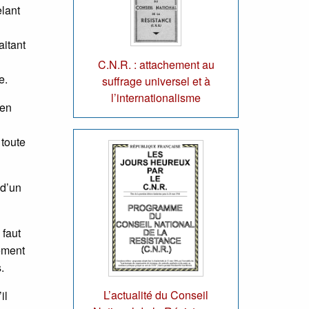
elant
aitant
C.N.R. : attachement au
e.
suffrage universel et à
l’internationalisme
 en
 toute
 d’un
 faut
lement
.
L’actualité du Conseil
il