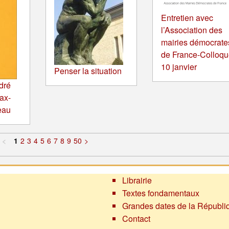
Entretien avec
l’Association des
mairies démocrate
de France-Colloqu
10 janvier
Penser la situation
dré
ax-
eau
<
1
2
3
4
5
6
7
8
9
50
>
Librairie
Textes fondamentaux
Grandes dates de la Républi
Contact