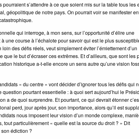
pourraient s’attendre à ce que soient mis sur la table tous les 
al, géopolitique de notre pays. On pourrait voir se manifester enf
catastrophique.
tionnelle qui interroge, à mon sens, sur l’opportunité d’élire une
 à une course à l’échalote pour savoir qui est le plus susceptibl
n loin des défis réels, veut simplement éviter l’émiettement d’un
e que le but d’écraser ces extrêmes. Et d’ailleurs, que sont les p
ation historique a-t-elle encore un sens autre qu’une vision foss
candidats « du centre » vont décider d’ignorer tous les défis qui 
e question pourtant essentielle : à quoi sert aujourd’hui le Prési
on a de quoi surprendre. Et pourtant, ce qui devrait étonner c’es
ional perd, jour après jour, son importance, alors qu’il est suppl
andidats nous imposent leur vision d’un monde complexe, maniè
 tout particulièrement « quelle est la source du droit ? » Dit
 son édiction ?