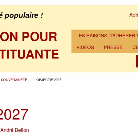
é populaire !
Adh
ION POUR
LES RAISONS D’ADHÉRER À
VIDÉOS
PRESSE
C
TITUANTE
A SOUVERAINETÉ
OBJECTIF 2027
 2027
r
André Bellon