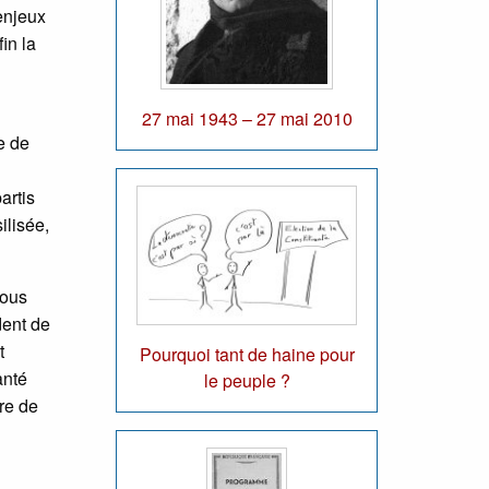
enjeux
in la
27 mai 1943 – 27 mai 2010
e de
artis
ilisée,
nous
dent de
t
Pourquoi tant de haine pour
anté
le peuple ?
re de