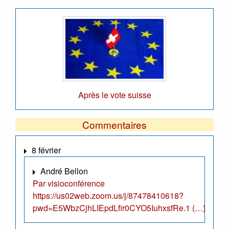
Après le vote suisse
Commentaires
8 février
André Bellon
Par visioconférence
https://us02web.zoom.us/j/87478410618?
pwd=E5WbzCjhLIEpdLfir0CYO5IuhxsfRe.1 (…)