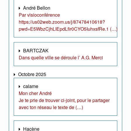
André Bellon
Par visioconférence
https://us02web.zoom.us/j/87478410618?
pwd=E5WbzCjhLIEpdLfir0CYO5IuhxsfRe.1 (…)
BARTCZAK
Dans quelle ville se déroule l’ A.G. Merci
Octobre 2025
calame
Mon cher André
Je te prie de trouver ci-joint, pour le partager
avec ton réseau le texte de (…)
Hacène