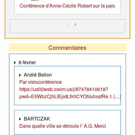
Conférence d’Anne-Cécile Robert sur la paix
<
>
Commentaires
8 février
André Bellon
Par visioconférence
https://us02web.zoom.us/j/87478410618?
pwd=E5WbzCjhLIEpdLfir0CYO5IuhxsfRe.1 (…)
BARTCZAK
Dans quelle ville se déroule l’ A.G. Merci