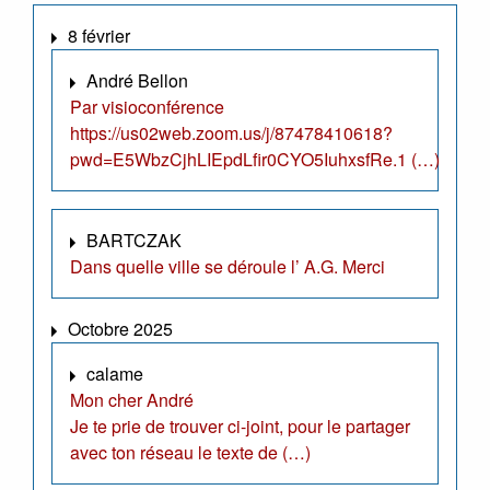
8 février
André Bellon
Par visioconférence
https://us02web.zoom.us/j/87478410618?
pwd=E5WbzCjhLIEpdLfir0CYO5IuhxsfRe.1 (…)
BARTCZAK
Dans quelle ville se déroule l’ A.G. Merci
Octobre 2025
calame
Mon cher André
Je te prie de trouver ci-joint, pour le partager
avec ton réseau le texte de (…)