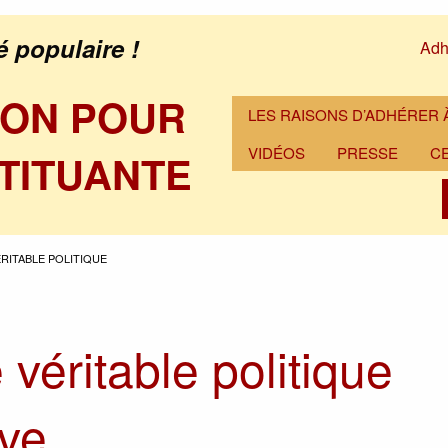
é populaire !
Adh
ION POUR
LES RAISONS D’ADHÉRER À
VIDÉOS
PRESSE
C
TITUANTE
RITABLE POLITIQUE
véritable politique
ive