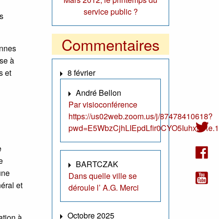
service public ?
es
Commentaires
ennes
ise à
s et
8 février
André Bellon
Par visioconférence
https://us02web.zoom.us/j/87478410618?
pwd=E5WbzCjhLIEpdLfir0CYO5IuhxsfRe.1
e
e
BARTCZAK
une
Dans quelle ville se
éral et
déroule l’ A.G. Merci
Octobre 2025
ation à