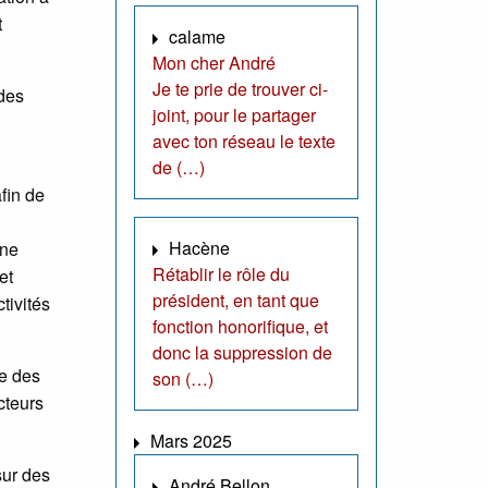
t
calame
Mon cher André
Je te prie de trouver ci-
 des
joint, pour le partager
avec ton réseau le texte
de (…)
fin de
Hacène
 ne
Rétablir le rôle du
et
président, en tant que
tivités
fonction honorifique, et
donc la suppression de
le des
son (…)
cteurs
Mars 2025
sur des
André Bellon