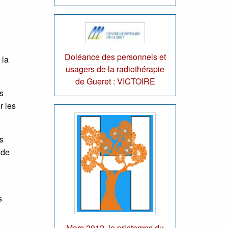
Doléance des personnels et
 la
usagers de la radiothérapie
de Gueret : VICTOIRE
es
r les
es
 de
s
Mars 2012, le printemps du