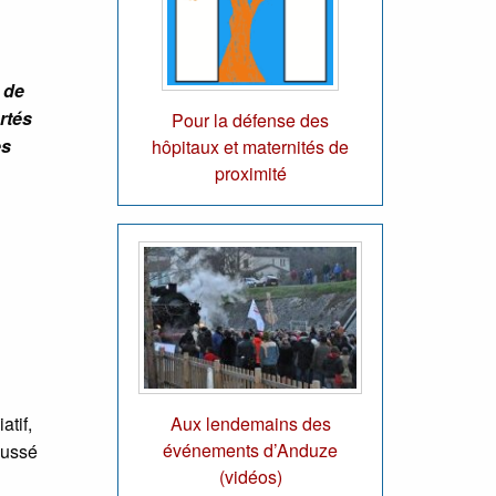
 de
rtés
Pour la défense des
es
hôpitaux et maternités de
proximité
Aux lendemains des
atif,
événements d’Anduze
aussé
(vidéos)