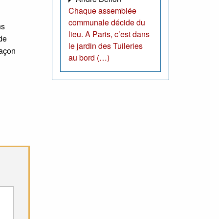
Chaque assemblée
communale décide du
ns
lieu. A Paris, c’est dans
de
le jardin des Tuileries
façon
au bord (…)