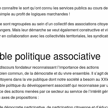
de connaître le sort qu’ont connu les services publics au cours d
simple au profit de logiques marchandes !
se sont regroupées au sein d’un collectif des associations citoy
dangers. Mais leur démarche se veut également constructive et v
 en collaboration avec les collectivités territoriales, les syndicat
ble politique associative
scours fondateur reconnaissant l’importance des actions
u bien commun, de la démocratie et du vivre ensemble. Il s’agit d
citoyens dans la vie publique dont notre société a besoin au XXI
itable politique du développement associatif qui reconnaisse par 
ce des actions menées par ce secteur au service de l’intérêt gén
axes de propositions :
de démocratie participative, de participation citoyenne et d’éduc