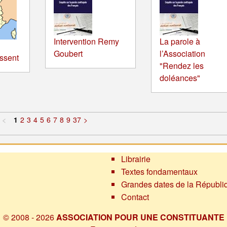
Intervention Remy
La parole à
Goubert
l’Association
ssent
"Rendez les
doléances"
<
1
2
3
4
5
6
7
8
9
37
>
Librairie
Textes fondamentaux
Grandes dates de la Républi
Contact
© 2008 - 2026
ASSOCIATION POUR UNE CONSTITUANTE