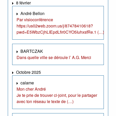
8 février
André Bellon
Par visioconférence
https://us02web.zoom.us/j/87478410618?
pwd=E5WbzCjhLIEpdLfir0CYO5IuhxsfRe.1 (…)
BARTCZAK
Dans quelle ville se déroule l’ A.G. Merci
Octobre 2025
calame
Mon cher André
Je te prie de trouver ci-joint, pour le partager
avec ton réseau le texte de (…)