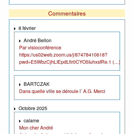
Commentaires
8 février
André Bellon
Par visioconférence
https://us02web.zoom.us/j/87478410618?
pwd=E5WbzCjhLIEpdLfir0CYO5IuhxsfRe.1 (…)
BARTCZAK
Dans quelle ville se déroule l’ A.G. Merci
Octobre 2025
calame
Mon cher André