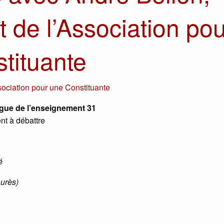
t de l’Association pou
tituante
ociation pour une Constituante
igue de l’enseignement 31
ent à débattre
é
aurès)