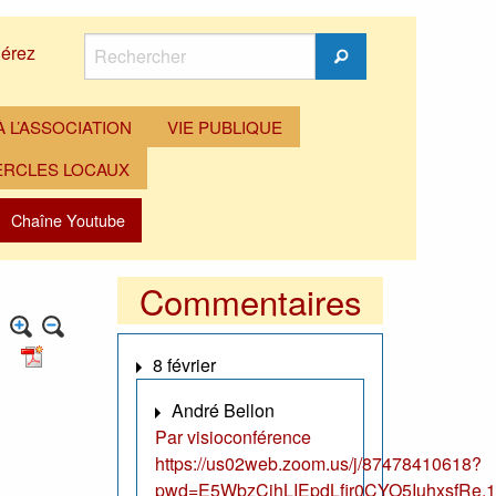
Rechercher
érez
Rechercher
 L’ASSOCIATION
VIE PUBLIQUE
ERCLES LOCAUX
Chaîne Youtube
Commentaires
8 février
André Bellon
Par visioconférence
https://us02web.zoom.us/j/87478410618?
pwd=E5WbzCjhLIEpdLfir0CYO5IuhxsfRe.1