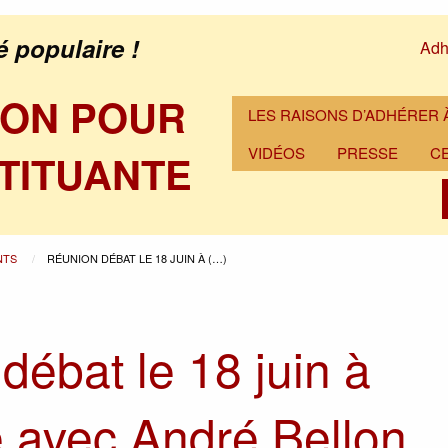
é populaire !
Adh
ION POUR
LES RAISONS D’ADHÉRER À
VIDÉOS
PRESSE
C
TITUANTE
NTS
RÉUNION DÉBAT LE 18 JUIN À (…)
débat le 18 juin à
 avec André Bellon,