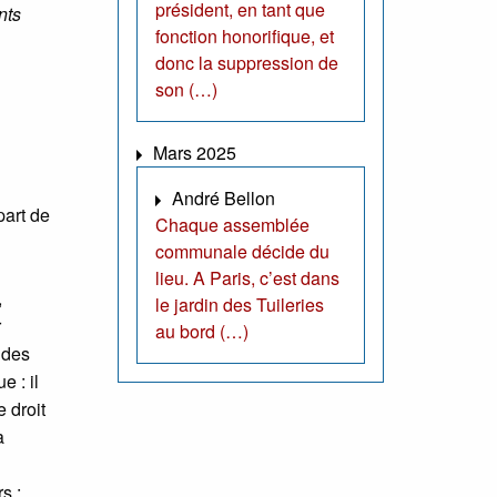
président, en tant que
nts
fonction honorifique, et
donc la suppression de
son (…)
Mars 2025
André Bellon
part de
Chaque assemblée
communale décide du
lieu. A Paris, c’est dans
,
le jardin des Tuileries
r
au bord (…)
 des
 : il
e droit
a
s :