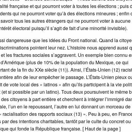
ité française et qui pourront voter à toutes les élections ; puis 
dents qui ne pourront voter qu’à des élections mineures ; enfin 
à savoir tous les autres étrangers qui ne pourront voter à aucune
térêt électoral puisqu’il s’agit de fait d’une minorité invisible).
ussi dangereuse que les idées du Front national. Quand la citoy
scriminations pointent leur nez. L’histoire nous apprend aussi 
s et les fractures sociales s’aggravent. Un exemple bien connu e
s d’Amérique (plus de 10% de la population du Mexique, ce qui
nt de la fin du XXe siècle (11)). Ainsi, l’États-Unien (12) racis
rontière afin de leur empêcher le passage. L’États-Unien pieux o
t de vote local des « latinos » afin qu’ils participent à la vie poli
 (et si possible par un latino). Tous deux poursuivent le même but
es citoyens à part entière et cherchent à intégrer l’immigré da
le, l’un en le repoussant, l’autre en lui donnant un morceau de
 « racialisation des rapports sociaux (13) ». Peu à peu, en Franc
par des intentions charitables, tantôt par le culte du concret ou 
que qui fonde la République française. [ Haut de la page ]