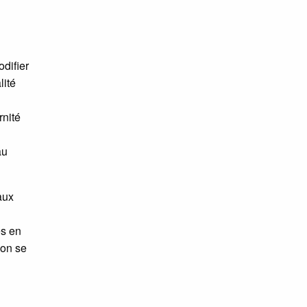
odifier
lité
rnité
au
aux
ès en
 on se