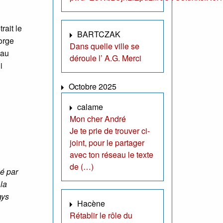
rait le
BARTCZAK
Jorge
Dans quelle ville se
 au
déroule l’ A.G. Merci
i
Octobre 2025
calame
Mon cher André
Je te prie de trouver ci-
joint, pour le partager
avec ton réseau le texte
de (…)
é par
 la
ays
Hacène
Rétablir le rôle du