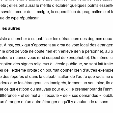
neté ; elles ont aussi le mérite d’éclairer quelques points essenti
à savoir l’amour de l’immigré, la superstition du pragmatisme et l
que de type républicain.
 les autres
ste à chercher à culpabiliser les détracteurs des dogmes doux
. Ainsi, ceux qui s’opposent au droit de vote local des étranger
le droit de vote ne coûte rien et n’enlève rien à personne), au p
 moindre nuance vous rend suspect de xénophobie). De même, 
iption des signes religieux à l’école publique, se sont fait traite
ées de l’extrême droite ; on pourrait donner bien d’autres exempl
ge des repères et dans la culpabilisation de l’autre que racisme e
 deux que les étrangers, les immigrés, forment un seul bloc, ils 
ner ce qui est bon ou mauvais pour eux : le premier brandit l’imm
ifférence » et se met à « l’écoute » de « ses demandes », oubli
’un étranger qu’un autre étranger et qu’il y a autant de raisons