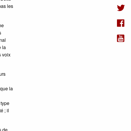
pas les
ne
s
nal
 la
s voix
urs
 que la
 type
 ; il
s de