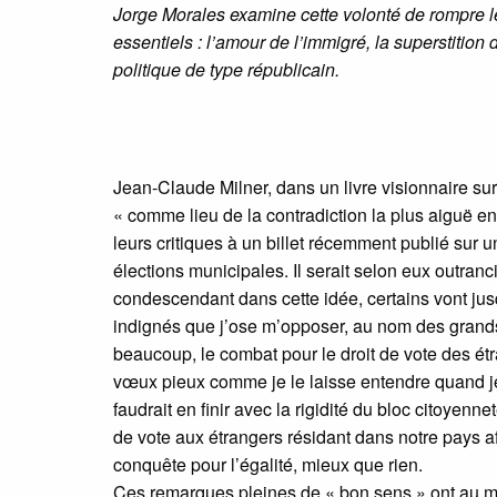
Jorge Morales examine cette volonté de rompre le 
essentiels : l’amour de l’immigré, la superstition
politique de type républicain.
Jean-Claude Milner, dans un livre visionnaire sur
« comme lieu de la contradiction la plus aiguë entr
leurs critiques à un billet récemment publié sur 
élections municipales. Il serait selon eux outranci
condescendant dans cette idée, certains vont jusq
indignés que j’ose m’opposer, au nom des grands
beaucoup, le combat pour le droit de vote des é
vœux pieux comme je le laisse entendre quand je
faudrait en finir avec la rigidité du bloc citoyennet
de vote aux étrangers résidant dans notre pays afin
conquête pour l’égalité, mieux que rien.
Ces remarques pleines de « bon sens » ont au moin