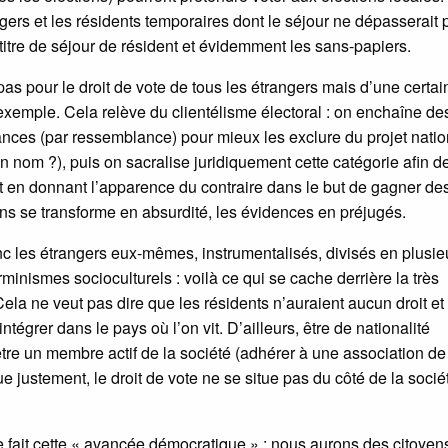
ngers et les résidents temporaires dont le séjour ne dépasserait 
titre de séjour de résident et évidemment les sans-papiers.
as pour le droit de vote de tous les étrangers mais d’une certai
r exemple. Cela relève du clientélisme électoral : on enchaîne de
nces (par ressemblance) pour mieux les exclure du projet natio
on nom ?), puis on sacralise juridiquement cette catégorie afin de
out en donnant l’apparence du contraire dans le but de gagner de
ns se transforme en absurdité, les évidences en préjugés.
c les étrangers eux-mêmes, instrumentalisés, divisés en plusie
inismes socioculturels : voilà ce qui se cache derrière la très
la ne veut pas dire que les résidents n’auraient aucun droit et
ntégrer dans le pays où l’on vit. D’ailleurs, être de nationalité
tre un membre actif de la société (adhérer à une association de
e justement, le droit de vote ne se situe pas du côté de la société
 fait cette « avancée démocratique » : nous aurons des citoyen