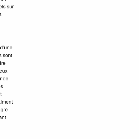
els sur
a
 d’une
s sont
ire
ceux
r de
es
t
aiment
igré
ant