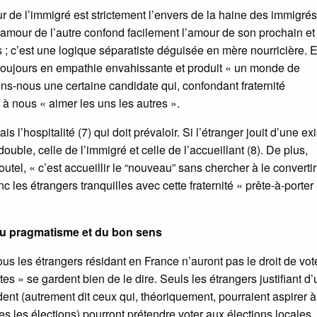
e l’immigré est strictement l’envers de la haine des immigrés :
’amour de l’autre confond facilement l’amour de son prochain et 
ns ; c’est une logique séparatiste déguisée en mère nourricière. E
toujours en empathie envahissante et produit « un monde de
ons-nous une certaine candidate qui, confondant fraternité
it à nous « aimer les uns les autres ».
 l’hospitalité (7) qui doit prévaloir. Si l’étranger jouit d’une ex
ouble, celle de l’immigré et celle de l’accueillant (8). De plus,
tel, « c’est accueillir le “nouveau” sans chercher à le convertir 
c les étrangers tranquilles avec cette fraternité « prête-à-porter
 du pragmatisme et du bon sens
tous les étrangers résidant en France n’auront pas le droit de vo
es » se gardent bien de le dire. Seuls les étrangers justifiant d’
dent (autrement dit ceux qui, théoriquement, pourraient aspirer à
utes les élections) pourront prétendre voter aux élections locales.