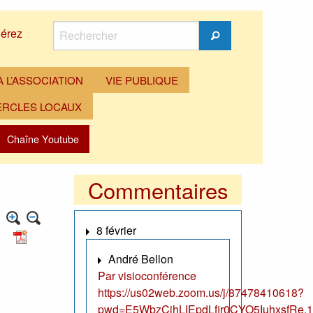
Rechercher
érez
Rechercher
 L’ASSOCIATION
VIE PUBLIQUE
ERCLES LOCAUX
Chaîne Youtube
Commentaires
8 février
André Bellon
Par visioconférence
https://us02web.zoom.us/j/87478410618?
pwd=E5WbzCjhLIEpdLfir0CYO5IuhxsfRe.1