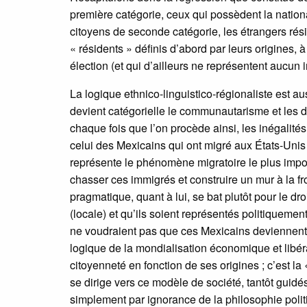
première catégorie, ceux qui possèdent la national
citoyens de seconde catégorie, les étrangers rési
« résidents » définis d’abord par leurs origines, 
élection (et qui d’ailleurs ne représentent aucun in
La logique ethnico-linguistico-régionaliste est a
devient catégorielle le communautarisme et les di
chaque fois que l’on procède ainsi, les inégalité
celui des Mexicains qui ont migré aux États-Uni
représente le phénomène migratoire le plus importa
chasser ces immigrés et construire un mur à la f
pragmatique, quant à lui, se bat plutôt pour le droi
(locale) et qu’ils soient représentés politiquement
ne voudraient pas que ces Mexicains deviennent d
logique de la mondialisation économique et libéra
citoyenneté en fonction de ses origines ; c’est la
se dirige vers ce modèle de société, tantôt guidés 
simplement par ignorance de la philosophie politi