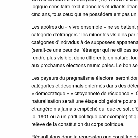
logique censitaire exclut donc les étudiants étra
cinq ans, tous ceux qui ne posséderaient pas un 
Les apôtres du « vivre ensemble » ne se battent p
catégorie d’étrangers : les minorités visibles pa
catégories d’individus à de supposées appartena
(serait-ce une peur de l’étranger qui ne dit pas s
rendre plus visible, donc différente en nature, t
aux prochaines élections municipales. Le bon se
Les payeurs du pragmatisme électoral seront don
catégories et désormais enfermés dans des déterm
« démocratique » « citoyenneté de résidence ». Ce
naturalisation serait une étape obligatoire pour s’i
étrangère n’a jamais empêché qui que ce soit d’ê
loi 1901 ou à un parti politique par exemple) et qu
relève de la constitution du corps politique.
Récapitulons donc la régression que constitue de