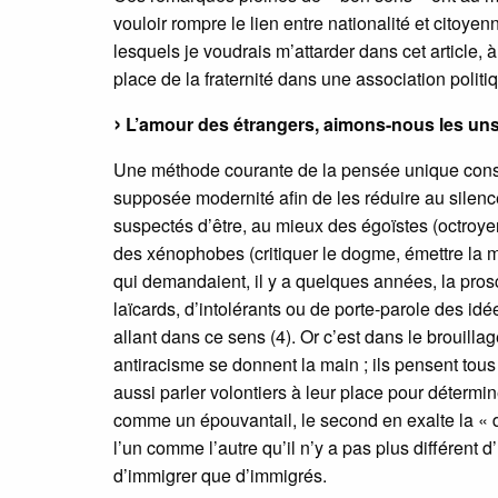
vouloir rompre le lien entre nationalité et citoyen
lesquels je voudrais m’attarder dans cet article, 
place de la fraternité dans une association politi
L’amour des étrangers, aimons-nous les uns
Une méthode courante de la pensée unique consi
supposée modernité afin de les réduire au silence
suspectés d’être, au mieux des égoïstes (octroyer 
des xénophobes (critiquer le dogme, émettre la
qui demandaient, il y a quelques années, la proscr
laïcards, d’intolérants ou de porte-parole des id
allant dans ce sens (4). Or c’est dans le brouilla
antiracisme se donnent la main ; ils pensent tous
aussi parler volontiers à leur place pour détermi
comme un épouvantail, le second en exalte la « d
l’un comme l’autre qu’il n’y a pas plus différent d
d’immigrer que d’immigrés.