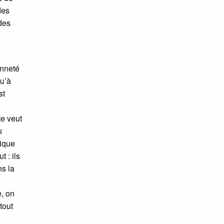
des
des
enneté
qu’à
st
te veut
u
tique
 : ils
ns la
e, on
tout