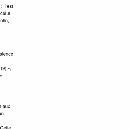
 il est
celui
nfin,
istence
(9) »,
 »
te aux
un
 Cette