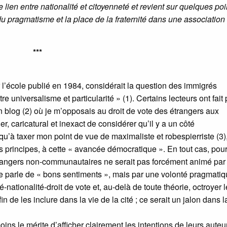
lien entre nationalité et citoyenneté et revient sur quelques poi
 du pragmatisme et la place de la fraternité dans une association
***
 l’école publié en 1984, considérait la question des immigrés
e universalisme et particularité » (1). Certains lecteurs ont fait 
un blog (2) où je m’opposais au droit de vote des étrangers aux
er, caricatural et inexact de considérer qu’il y a un côté
u’à taxer mon point de vue de maximaliste et robespierriste (3)
 principes, à cette « avancée démocratique ». En tout cas, pou
trangers non-communautaires ne serait pas forcément animé par
 parle de « bons sentiments », mais par une volonté pragmatique
é-nationalité-droit de vote et, au-delà de toute théorie, octroyer l
 de les inclure dans la vie de la cité ; ce serait un jalon dans l
s le mérite d’afficher clairement les intentions de leurs auteur