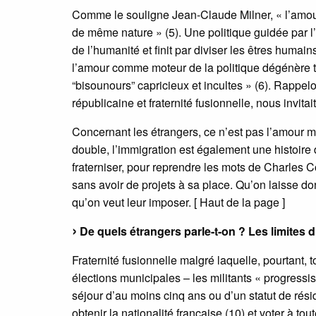
Comme le souligne Jean-Claude Milner, « l’amour d
de même nature » (5). Une politique guidée par l
de l’humanité et finit par diviser les êtres humai
l’amour comme moteur de la politique dégénère 
“bisounours” capricieux et incultes » (6). Rappel
républicaine et fraternité fusionnelle, nous invita
Concernant les étrangers, ce n’est pas l’amour mais
double, l’immigration est également une histoire d
fraterniser, pour reprendre les mots de Charles Cou
sans avoir de projets à sa place. Qu’on laisse don
qu’on veut leur imposer. [ Haut de la page ]
De quels étrangers parle-t-on ? Les limites
Fraternité fusionnelle malgré laquelle, pourtant, 
élections municipales – les militants « progressist
séjour d’au moins cinq ans ou d’un statut de rési
obtenir la nationalité française (10) et voter à to