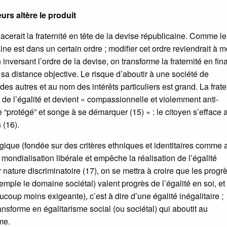
eurs altère le produit
acerait la fraternité en tête de la devise républicaine. Comme le
ine est dans un certain ordre ; modifier cet ordre reviendrait à m
inversant l’ordre de la devise, on transforme la fraternité en fina
 sa distance objective. Le risque d’aboutir à une société de
es autres et au nom des intérêts particuliers est grand. La frate
t de l’égalité et devient « compassionnelle et violemment anti-
tre “protégé” et songe à se démarquer (15) » : le citoyen s’efface 
s (16).
ologique (fondée sur des critères ethniques et identitaires comme 
mondialisation libérale et empêche la réalisation de l’égalité
 nature discriminatoire (17), on se mettra à croire que les progr
mple le domaine sociétal) valent progrès de l’égalité en soi, et
coup moins exigeante), c’est à dire d’une égalité inégalitaire ;
transforme en égalitarisme social (ou sociétal) qui aboutit au
me.