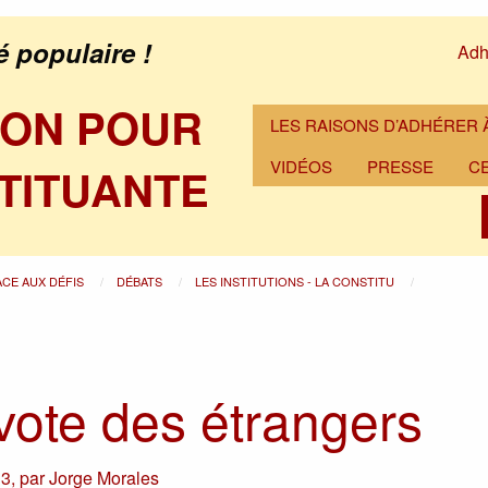
é populaire !
Adh
ION POUR
LES RAISONS D’ADHÉRER À
VIDÉOS
PRESSE
C
TITUANTE
ACE AUX DÉFIS
DÉBATS
LES INSTITUTIONS - LA CONSTITU
 vote des étrangers
13
,
par
Jorge Morales