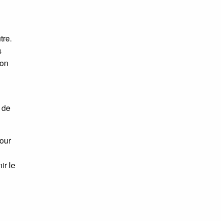
tre.
s
ion
r de
pour
ir le