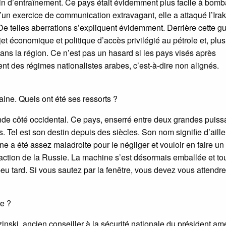
rain d’entraînement. Ce pays était évidemment plus facile à bomb
d’un exercice de communication extravagant, elle a attaqué l’Irak
. De telles aberrations s’expliquent évidemment. Derrière cette g
jet économique et politique d’accès privilégié au pétrole et, plus
ns la région. Ce n’est pas un hasard si les pays visés après
ient des régimes nationalistes arabes, c’est-à-dire non alignés.
aine. Quels ont été ses ressorts ?
de côté occidental. Ce pays, enserré entre deux grandes puis
is. Tel est son destin depuis des siècles. Son nom signifie d’aill
e a été assez maladroite pour le négliger et vouloir en faire un 
action de la Russie. La machine s’est désormais emballée et tou
 tard. Si vous sautez par la fenêtre, vous devez vous attendre
ée ?
zinski, ancien conseiller à la sécurité nationale du président am