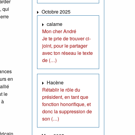
arder
, qui
Octobre 2025
uerre
calame
Mon cher André
Je te prie de trouver ci-
joint, pour le partager
avec ton réseau le texte
de (…)
sances
eurs en
Hacène
allié
Rétablir le rôle du
t le
président, en tant que
 à
fonction honorifique, et
donc la suppression de
son (…)
éricain