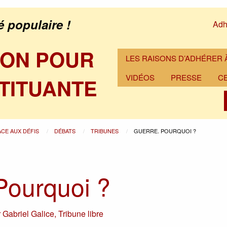
é populaire !
Adh
ION POUR
LES RAISONS D’ADHÉRER À
VIDÉOS
PRESSE
C
TITUANTE
ACE AUX DÉFIS
DÉBATS
TRIBUNES
GUERRE. POURQUOI ?
Pourquoi ?
r
Gabriel Galice
,
Tribune libre