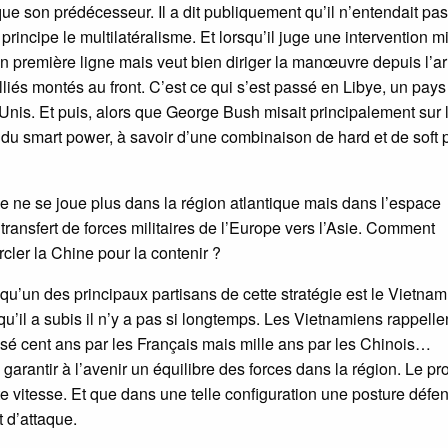
que son prédécesseur. Il a dit publiquement qu’il n’entendait pas
principe le multilatéralisme. Et lorsqu’il juge une intervention mi
n première ligne mais veut bien diriger la manœuvre depuis l’arr
liés montés au front. C’est ce qui s’est passé en Libye, un pays
Unis. Et puis, alors que George Bush misait principalement sur 
 du smart power, à savoir d’une combinaison de hard et de soft
ne se joue plus dans la région atlantique mais dans l’espace
 transfert de forces militaires de l’Europe vers l’Asie. Comment
cler la Chine pour la contenir ?
 qu’un des principaux partisans de cette stratégie est le Vietnam
il a subis il n’y a pas si longtemps. Les Vietnamiens rappelle
isé cent ans par les Français mais mille ans par les Chinois…
de garantir à l’avenir un équilibre des forces dans la région. Le p
te vitesse. Et que dans une telle configuration une posture défe
 d’attaque.