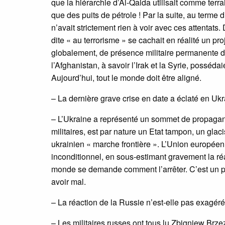
que la hiérarchie d’Al-Qaida utilisait comme ter
que des puits de pétrole ! Par la suite, au terme 
n’avait strictement rien à voir avec ces attentats
dite « au terrorisme » se cachait en réalité un pro
globalement, de présence militaire permanente da
l’Afghanistan, à savoir l’Irak et la Syrie, posséda
Aujourd’hui, tout le monde doit être aligné.
– La dernière grave crise en date a éclaté en Ukr
– L’Ukraine a représenté un sommet de propagan
militaires, est par nature un Etat tampon, un glac
ukrainien « marche frontière ». L’Union européenn
inconditionnel, en sous-estimant gravement la ré
monde se demande comment l’arrêter. C’est un peu
avoir mal.
– La réaction de la Russie n’est-elle pas exagér
– Les militaires russes ont tous lu Zbigniew Brze