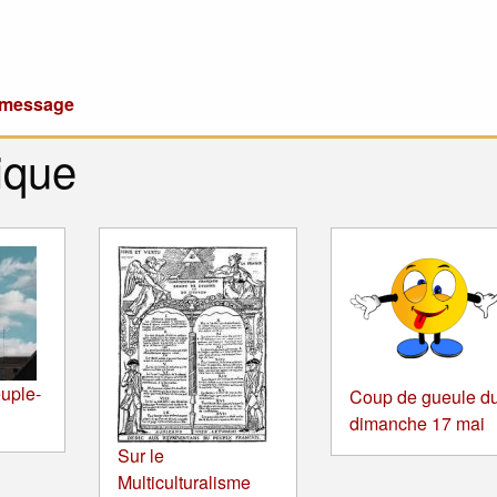
u message
ique
uple-
Coup de gueule d
dimanche 17 mai
Sur le
Multiculturalisme