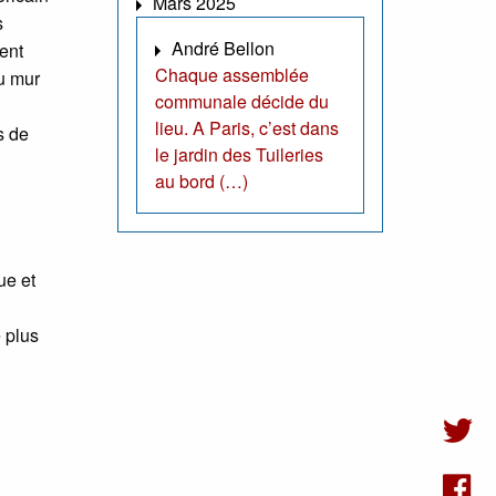
Mars 2025
s
André Bellon
ent
Chaque assemblée
du mur
communale décide du
lieu. A Paris, c’est dans
s de
le jardin des Tuileries
au bord (…)
ue et
 plus