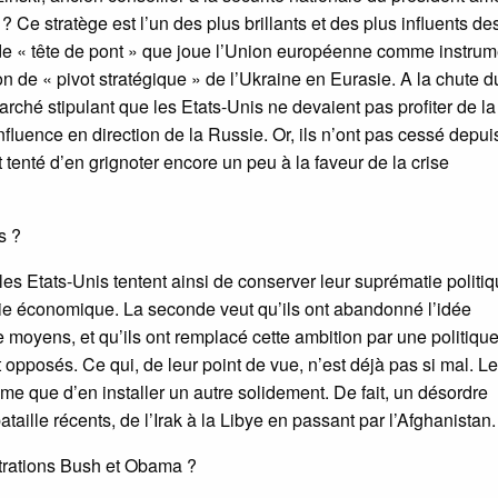
? Ce stratège est l’un des plus brillants et des plus influents de
le de « tête de pont » que joue l’Union européenne comme instrum
on de « pivot stratégique » de l’Ukraine en Eurasie. A la chute 
ché stipulant que les Etats-Unis ne devaient pas profiter de la
fluence en direction de la Russie. Or, ils n’ont pas cessé depui
t tenté d’en grignoter encore un peu à la faveur de la crise
s ?
les Etats-Unis tentent ainsi de conserver leur suprématie politiq
matie économique. La seconde veut qu’ils ont abandonné l’idée
moyens, et qu’ils ont remplacé cette ambition par une politique
opposés. Ce qui, de leur point de vue, n’est déjà pas si mal. Le
gime que d’en installer un autre solidement. De fait, un désordre
taille récents, de l’Irak à la Libye en passant par l’Afghanistan.
istrations Bush et Obama ?