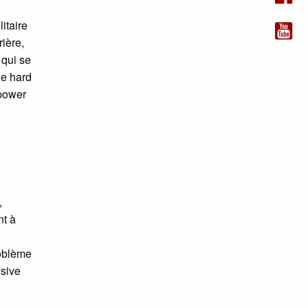
litaire
ière,
 qui se
le hard
 power
,
nt à
roblème
nsive