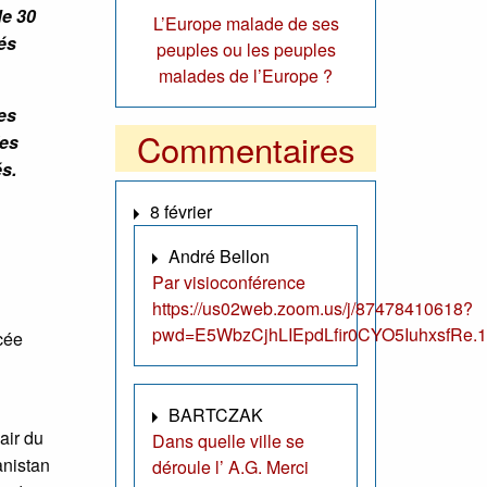
de 30
L’Europe malade de ses
hés
peuples ou les peuples
malades de l’Europe ?
hes
Commentaires
les
és.
8 février
André Bellon
Par visioconférence
https://us02web.zoom.us/j/87478410618?
pwd=E5WbzCjhLIEpdLfir0CYO5IuhxsfRe.1
cée
BARTCZAK
air du
Dans quelle ville se
anistan
déroule l’ A.G. Merci