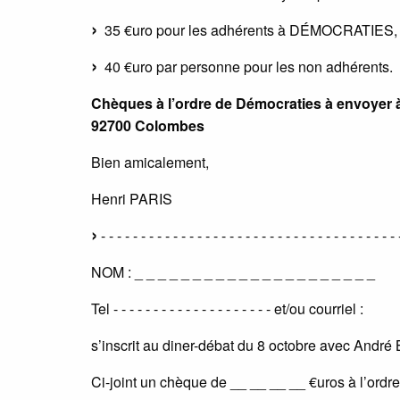
35 €uro pour les adhérents à DÉMOCRATIES, à 
40 €uro par personne pour les non adhérents.
Chèques à l’ordre de Démocraties à envoyer à
92700 Colombes
Bien amicalement,
Henri PARIS
- - - - - - - - - - - - - - - - - - - - - - - - - - - - - - - - - - - - - 
NOM : _ _ _ _ _ _ _ _ _ _ _ _ _ _ _ _ _ _ _ _ _
Tel - - - - - - - - - - - - - - - - - - - - et/ou courriel :
s’inscrit au diner-débat du 8 octobre avec André 
Ci-joint un chèque de __ __ __ __ €uros à l’o