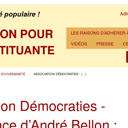
é populaire !
Adh
ION POUR
LES RAISONS D’ADHÉRER À
VIDÉOS
PRESSE
C
TITUANTE
A SOUVERAINETÉ
ASSOCIATION DÉMOCRATIES - (…)
ion Démocraties -
ce d’André Bellon :