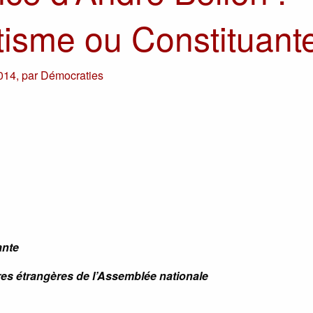
isme ou Constituant
014
,
par
Démocraties
ante
es étrangères de l’Assemblée nationale