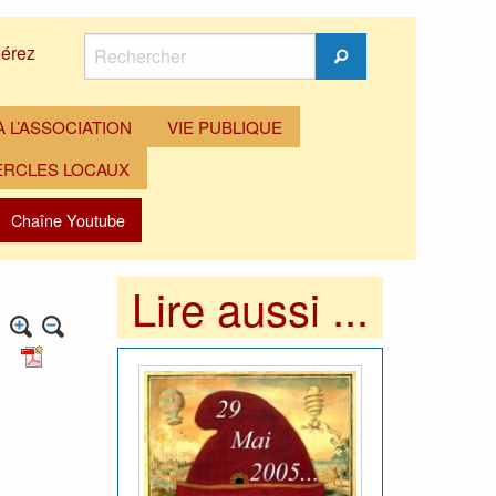
Rechercher
érez
Rechercher
 L’ASSOCIATION
VIE PUBLIQUE
ERCLES LOCAUX
Chaîne Youtube
Lire aussi ...