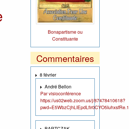
e
Bonapartisme ou
Constituante
Commentaires
8 février
André Bellon
Par visioconférence
https://us02web.zoom.us/j/87478410618?
pwd=E5WbzCjhLIEpdLfir0CYO5IuhxsfRe.1
BARTCZAK