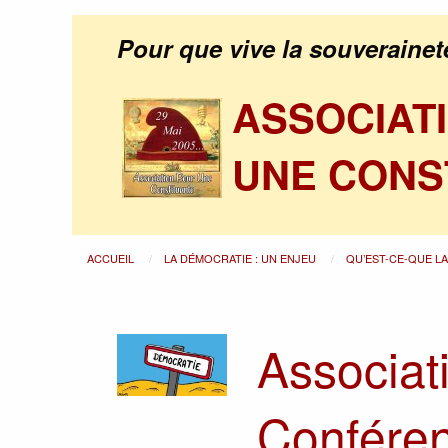
Pour que vive la souverainet
ASSOCIAT
UNE CONS
ACCUEIL
LA DÉMOCRATIE : UN ENJEU
QU’EST-CE-QUE L
Associat
Conféren