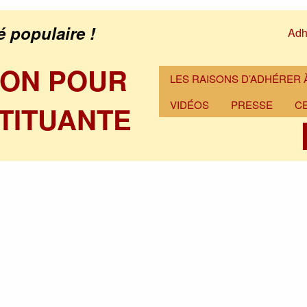
é populaire !
Adh
ION POUR
LES RAISONS D’ADHÉRER À
VIDÉOS
PRESSE
C
TITUANTE