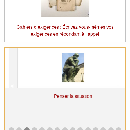
Cahiers d’exigences : Écrivez vous-mêmes vos
exigences en répondant à l’appel
Suivant
◀︎
Précé
▶︎
Penser la situation