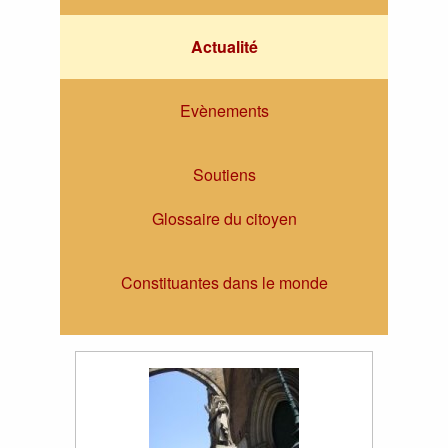
Actualité
Evènements
Soutiens
Glossaire du citoyen
Constituantes dans le monde