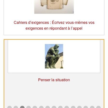
Cahiers d’exigences : Écrivez vous-mêmes vos
exigences en répondant à l’appel
Suivant
◀︎
Précé
▶︎
Penser la situation