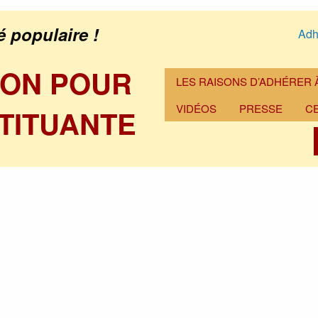
é populaire !
Adh
ION POUR
LES RAISONS D’ADHÉRER À
VIDÉOS
PRESSE
C
TITUANTE