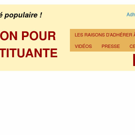
é populaire !
Adh
ION POUR
LES RAISONS D’ADHÉRER À
VIDÉOS
PRESSE
C
TITUANTE