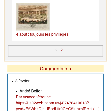
4 août : toujours les privilèges
<
>
Commentaires
8 février
André Bellon
Par visioconférence
https://us02web.zoom.us/j/87478410618?
pwd=E5WbzCjhLIEpdLfir0CYO5IuhxsfRe.1 (…)