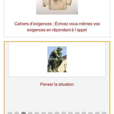
Cahiers d’exigences : Écrivez vous-mêmes vos
exigences en répondant à l’appel
Suivant
◀︎
Précé
▶︎
Penser la situation