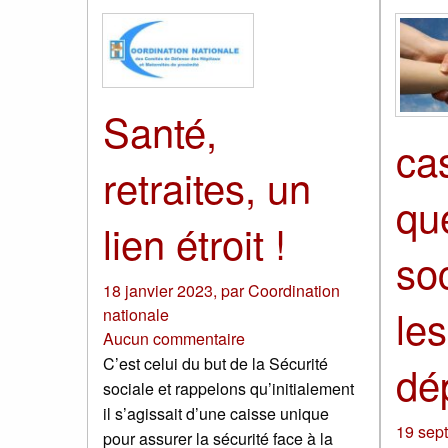
Santé,
ca
retraites, un
qu
lien étroit !
so
18 janvier 2023
,
par
Coordination
les
nationale
Aucun commentaire
C’est celui du but de la Sécurité
dé
sociale et rappelons qu’initialement
il s’agissait d’une caisse unique
19 sep
pour assurer la sécurité face à la