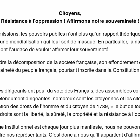
Citoyens,
Résistance à l’oppression ! Affirmons notre souveraineté !
ssions, les pouvoirs publics n’ont plus qu’un rapport théorique
’une mondialisation qui leur sert de masque. En particulier, la
ont l’audace de vouloir affirmer leur souveraineté.
e la décomposition de la société française, son effondrement é
raineté du peuple français, pourtant inscrite dans la Constitutio
 Les dirigeants ont peur du vote des Français, des assemblées 
rétendument dirigeantes, nombreux sont les citoyennes et les ci
tion des droits de l’homme et du citoyen de 1789, « le but de to
roits sont la liberté, la sûreté, la propriété et la résistance à l’
me institutionnel est chaque jour plus manifeste, nous ne pouvo
ire nos représentants. C’est donc à nous qu’il appartient d’affir