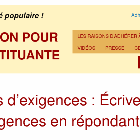
é populaire !
Adh
ION POUR
LES RAISONS D’ADHÉRER À
VIDÉOS
PRESSE
C
TITUANTE
s d’exigences : Écri
gences en répondant 