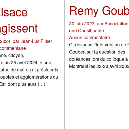
Remy Goub
Alsace
agissent
30 juin 2023
,
par
Association
une Constituante
Aucun commentaire
 2024
,
par
Jean-Luc Filser
Ci-dessous l’intervention de
commentaire
Goubert sur la question des
ne, citoyen,
doléances lors du colloque à
tre du 25 avril 2024, « une
Montreuil les 22-23 avril 2003
aine de maires et présidents
opoles et agglomérations du
st, dont plusieurs (…)