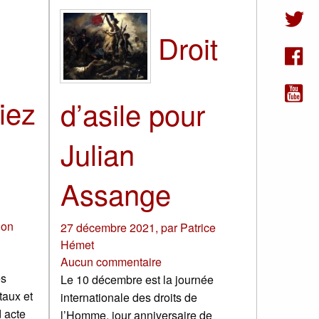
Droit
iez
d’asile pour
Julian
Assange
ion
27 décembre 2021
,
par
Patrice
Hémet
Aucun commentaire
es
Le 10 décembre est la journée
taux et
internationale des droits de
d acte
l’Homme, jour anniversaire de