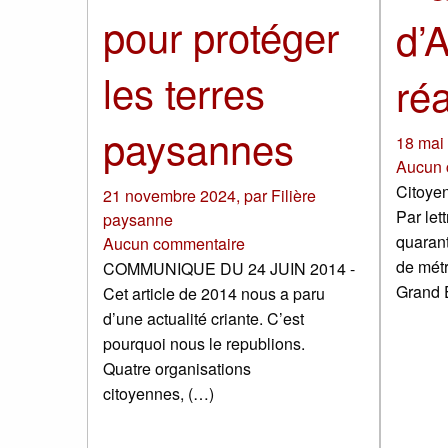
pour protéger
d’
les terres
ré
paysannes
18 mai
Aucun 
Citoyen
21 novembre 2024
,
par
Filière
Par let
paysanne
quarant
Aucun commentaire
de métr
COMMUNIQUE DU 24 JUIN 2014 -
Grand E
Cet article de 2014 nous a paru
d’une actualité criante. C’est
pourquoi nous le republions.
Quatre organisations
citoyennes, (…)