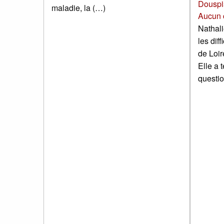
Douspi
maladie, la (…)
Aucun 
Nathali
les dif
de Loir
Elle a 
questi