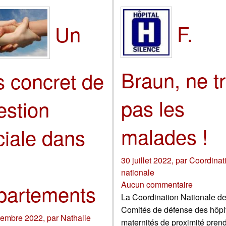
F.
Un
Braun, ne tr
s concret de
pas les
estion
malades !
ciale dans
30 juillet 2022
,
par
Coordinat
nationale
Aucun commentaire
partements
La Coordination Nationale d
Comités de défense des hôpi
tembre 2022
,
par
Nathalie
maternités de proximité pren