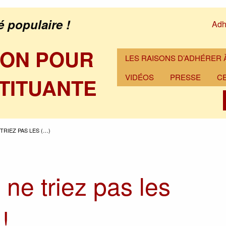
é populaire !
Adh
ION POUR
LES RAISONS D’ADHÉRER À
VIDÉOS
PRESSE
C
TITUANTE
 TRIEZ PAS LES (…)
 ne triez pas les
!