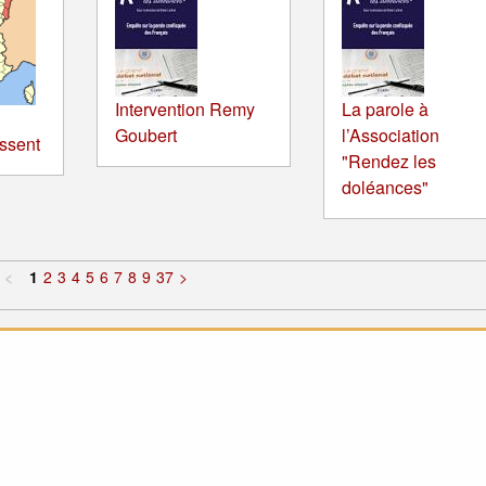
Intervention Remy
La parole à
Goubert
l’Association
ssent
"Rendez les
doléances"
<
1
2
3
4
5
6
7
8
9
37
>