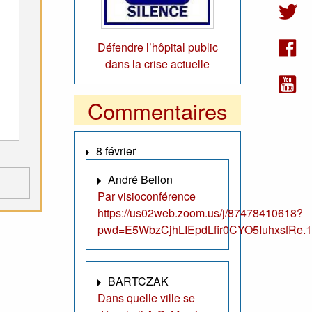
Défendre l’hôpital public
dans la crise actuelle
Commentaires
8 février
André Bellon
Par visioconférence
https://us02web.zoom.us/j/87478410618?
pwd=E5WbzCjhLIEpdLfir0CYO5IuhxsfRe.1
BARTCZAK
Dans quelle ville se