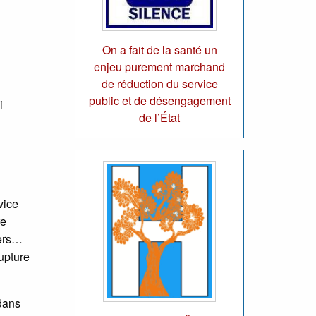
On a fait de la santé un
enjeu purement marchand
de réduction du service
public et de désengagement
i
de l’État
vice
re
iers…
upture
 dans