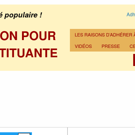
é populaire !
Adh
ION POUR
LES RAISONS D’ADHÉRER À
VIDÉOS
PRESSE
C
TITUANTE