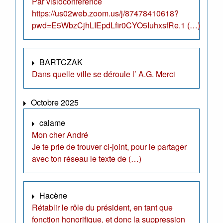
Par visioconférence
https://us02web.zoom.us/j/87478410618?
pwd=E5WbzCjhLIEpdLfir0CYO5IuhxsfRe.1 (…)
BARTCZAK
Dans quelle ville se déroule l’ A.G. Merci
Octobre 2025
calame
Mon cher André
Je te prie de trouver ci-joint, pour le partager
avec ton réseau le texte de (…)
Hacène
Rétablir le rôle du président, en tant que
fonction honorifique, et donc la suppression