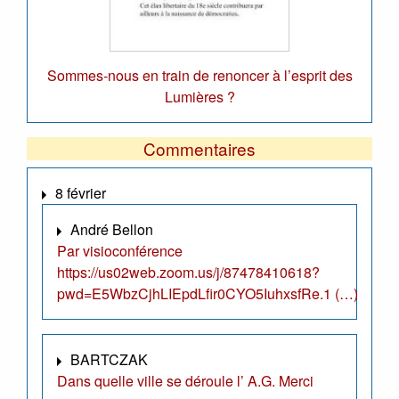
Sommes-nous en train de renoncer à l’esprit des
Lumières ?
Commentaires
8 février
André Bellon
Par visioconférence
https://us02web.zoom.us/j/87478410618?
pwd=E5WbzCjhLIEpdLfir0CYO5IuhxsfRe.1 (…)
BARTCZAK
Dans quelle ville se déroule l’ A.G. Merci