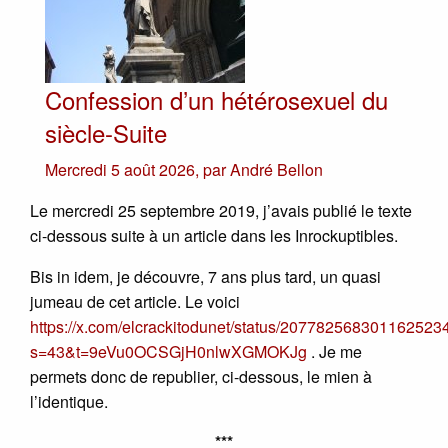
Confession d’un hétérosexuel du
siècle-Suite
Mercredi 5 août 2026
,
par
André Bellon
Le mercredi 25 septembre 2019, j’avais publié le texte
ci-dessous suite à un article dans les Inrockuptibles.
Bis in idem, je découvre, 7 ans plus tard, un quasi
jumeau de cet article. Le voici
https://x.com/elcrackitodunet/status/207782568301162523
s=43&t=9eVu0OCSGjH0nlwXGMOKJg
. Je me
permets donc de republier, ci-dessous, le mien à
l’identique.
***