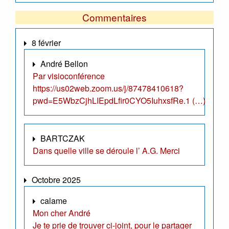
Commentaires
8 février
André Bellon
Par visioconférence
https://us02web.zoom.us/j/87478410618?
pwd=E5WbzCjhLIEpdLfir0CYO5IuhxsfRe.1 (…)
BARTCZAK
Dans quelle ville se déroule l’ A.G. Merci
Octobre 2025
calame
Mon cher André
Je te prie de trouver ci-joint, pour le partager