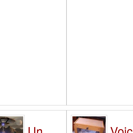
Voic
Un