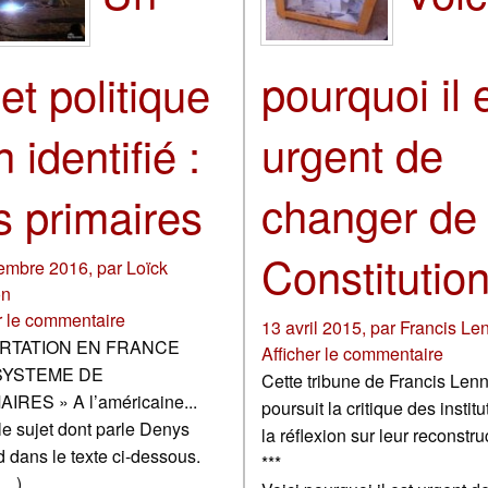
pourquoi il 
et politique
urgent de
 identifié :
changer de
s primaires
Constitution
embre 2016
,
par
Loïck
on
r le commentaire
13 avril 2015
,
par
Francis Le
ORTATION EN FRANCE
Afficher le commentaire
SYSTEME DE
Cette tribune de Francis Len
AIRES » A l’américaine...
poursuit la critique des institu
 le sujet dont parle Denys
la réflexion sur leur reconstru
dans le texte ci-dessous.
***
(…)