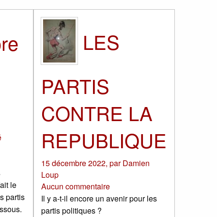
LES
re
PARTIS
CONTRE LA
REPUBLIQUE
é
15 décembre 2022
,
par
Damien
s
Loup
ait le
Aucun commentaire
s partis
Il y a-t-il encore un avenir pour les
essous.
partis politiques ?