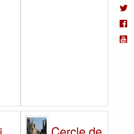
Cercle de
i