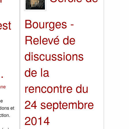
Bourges -
est
Relevé de
discussions
de la
.
rencontre du
nne
24 septembre
ne
tions et
ction.
2014