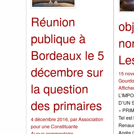
Réunion
obj
publique à
non
Bordeaux le 5
Le
décembre sur
15 nov
Gourd
la question
Affiche
L’IMP
des primaires
D’UN 
« PRIM
Tel est
4 décembre 2016
,
par
Association
Renaud 
pour une Constituante
Après 
Aucun commentaire