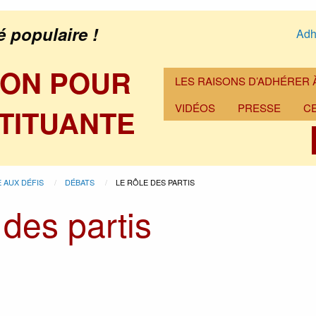
é populaire !
Adh
ION POUR
LES RAISONS D’ADHÉRER À
VIDÉOS
PRESSE
C
TITUANTE
 AUX DÉFIS
DÉBATS
LE RÔLE DES PARTIS
 des partis