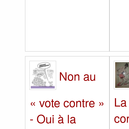
Non au
La
« vote contre »
co
- Oui à la