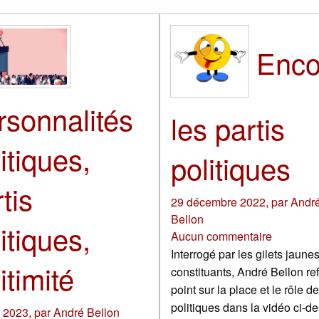
Enco
rsonnalités
les partis
itiques,
politiques
tis
29 décembre 2022
,
par
Andr
Bellon
itiques,
Aucun commentaire
Interrogé par les gilets jaune
itimité
constituants, André Bellon ref
point sur la place et le rôle de
politiques dans la vidéo ci-d
l 2023
,
par
André Bellon