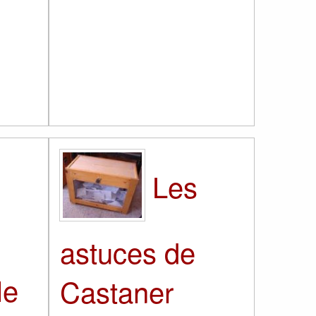
Les
astuces de
le
Castaner