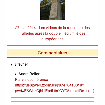
27 mai 2014 - Les videos de la rencontre des
Tuileries après la double illégitimité des
européennes
Commentaires
8 février
André Bellon
Par visioconférence
https://us02web.zoom.us/j/87478410618?
pwd=E5WbzCjhLIEpdLfir0CYO5IuhxsfRe.1 (…)