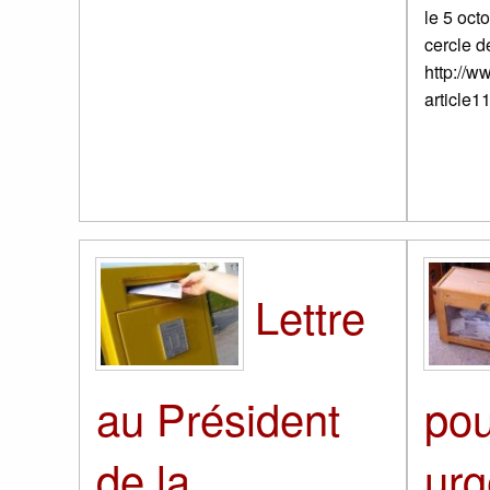
le 5 oct
cercle d
http://w
article1
Lettre
pou
au Président
urg
de la