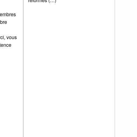
réformes (…)
membres
obre
ci, vous
stence