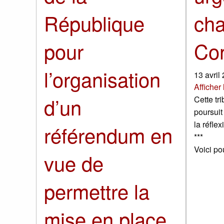
cha
République
Con
pour
l’organisation
13 avril
Afficher
d’un
Cette tr
poursuit 
la réflex
référendum en
***
Voici po
vue de
permettre la
mise en place