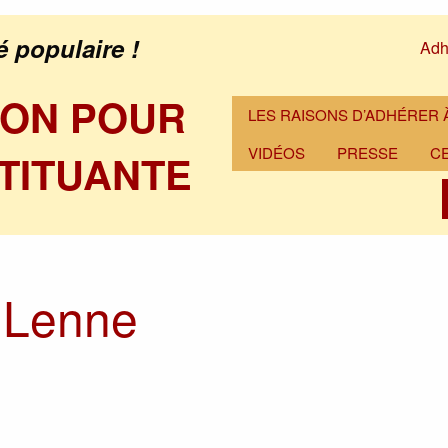
é populaire !
Adh
ION POUR
LES RAISONS D’ADHÉRER À
VIDÉOS
PRESSE
C
TITUANTE
 Lenne