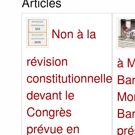
Articles
Non à la
révision
à M
constitutionnelle
Bar
devant le
Mo
Congrès
Bar
prévue en
pré