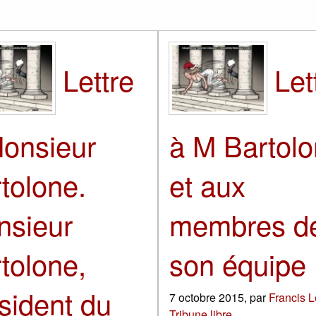
Lettre
Let
onsieur
à M Bartol
tolone.
et aux
nsieur
membres d
tolone,
son équipe
sident du
7 octobre 2015
,
par
Francis 
Tribune libre