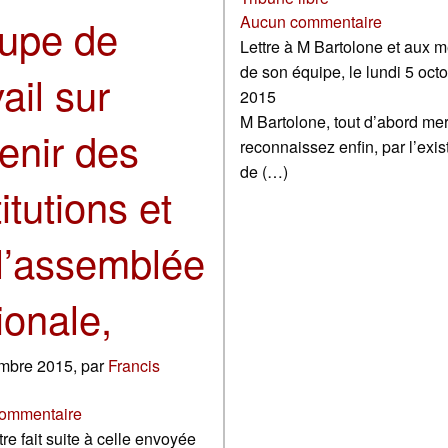
upe de
Aucun commentaire
Lettre à M Bartolone et aux 
de son équipe, le lundi 5 oct
vail sur
2015
M Bartolone, tout d’abord mer
venir des
reconnaissez enfin, par l’exi
de (…)
titutions et
l’assemblée
ionale,
mbre 2015
,
par
Francis
ommentaire
tre fait suite à celle envoyée