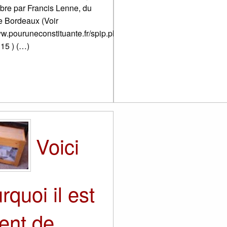
obre par Francis Lenne, du
e Bordeaux (Voir
ww.pouruneconstituante.fr/spip.php?
115 ) (…)
Voici
rquoi il est
ent de