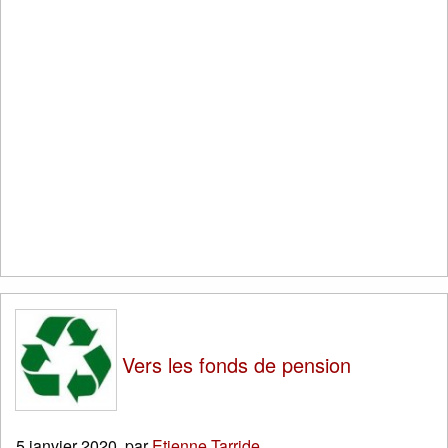
Vers les fonds de pension
5 janvier 2020
,
par
Etienne Tarride