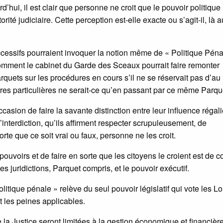
’hui, il est clair que personne ne croit que le pouvoir politique
ité judiciaire. Cette perception est-elle exacte ou s’agit-il, là a
essifs pourraient invoquer la notion même de « Politique Péna
l comment le cabinet du Garde des Sceaux pourrait faire remonter
arquets sur les procédures en cours s’il ne se réservait pas d’a
res particulières ne serait-ce qu’en passant par ce même Parqu
asion de faire la savante distinction entre leur influence régal
l’interdiction, qu’ils affirment respecter scrupuleusement, de
rte que ce soit vrai ou faux, personne ne les croit.
ouvoirs et de faire en sorte que les citoyens le croient est de 
 les juridictions, Parquet compris, et le pouvoir exécutif.
olitique pénale » relève du seul pouvoir législatif qui vote les Lo
nt les peines applicables.
de la Justice seront limitées à la gestion économique et financièr