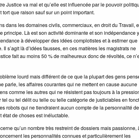
e Justice va mal et qu’elle est influencée par le pouvoir politiqu
 tort que raison sauf sur un point important.
ns dans les domaines civils, commerciaux, en droit du Travail, 
de principe. Là est son activité dominante et son indépendance y
tendance à développer des idées complotistes et à estimer que 
. Il s’agit là d’idées fausses, en ces matières les magistrats ne
stice fait au moins 50 % de malheureux donc de révoltés, ce n’
oblème lourd mais différent de ce que la plupart des gens pens
e parle, les affaires courantes qui ne mettent en cause aucune
ns comme les autres qui ne résistent pas toujours à la pressio
el ou tel délit ou telle ou telle catégorie de justiciables en fonc
 des robots qui ne tiendraient aucun compte de la personnalité d
et état de choses est inéluctable.
ncerne qu’un nombre très restreint de dossiers mais passionne, 
i concernent les personnalités connues et particulièrement les