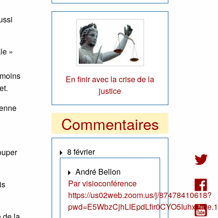
ussi
le »
u moins
En finir avec la crise de la
et.
justice
ienne
Commentaires
8 février
couper
André Bellon
Par visioconférence
is
https://us02web.zoom.us/j/87478410618?
pwd=E5WbzCjhLIEpdLfir0CYO5IuhxsfRe.1
e de la