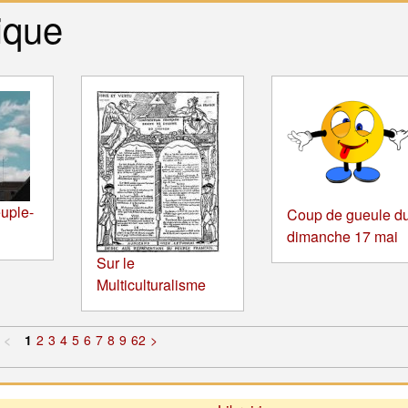
ique
uple-
Coup de gueule d
dimanche 17 mai
Sur le
Multiculturalisme
<
1
2
3
4
5
6
7
8
9
62
>