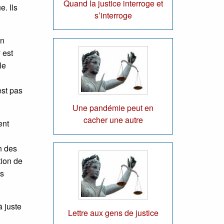
Quand la justice interroge et
e. Ils
s’interroge
en
 est
le
est pas
Une pandémie peut en
cacher une autre
ent
n des
tion de
es
à juste
Lettre aux gens de justice