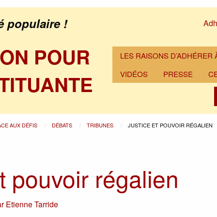
é populaire !
Adh
ION POUR
LES RAISONS D’ADHÉRER À
VIDÉOS
PRESSE
C
TITUANTE
ACE AUX DÉFIS
DÉBATS
TRIBUNES
JUSTICE ET POUVOIR RÉGALIEN
t pouvoir régalien
ar
Etienne Tarride