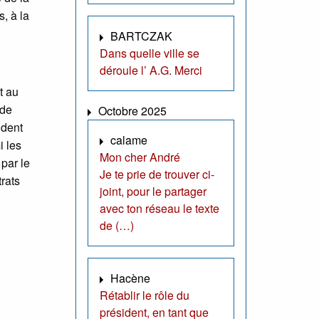
, à la
BARTCZAK
Dans quelle ville se
déroule l’ A.G. Merci
t au
 de
Octobre 2025
ident
calame
i les
Mon cher André
 par le
Je te prie de trouver ci-
rats
joint, pour le partager
avec ton réseau le texte
de (…)
Hacène
Rétablir le rôle du
président, en tant que