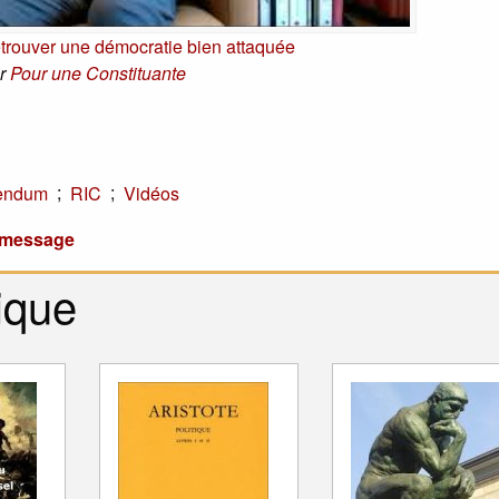
trouver une démocratie bien attaquée
r
Pour une Constituante
;
;
endum
RIC
Vidéos
u message
ique