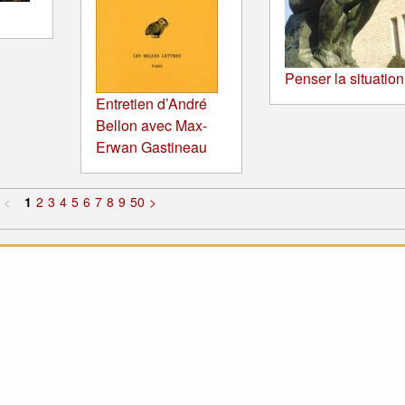
Penser la situation
Entretien d’André
Bellon avec Max-
Erwan Gastineau
<
1
2
3
4
5
6
7
8
9
50
>