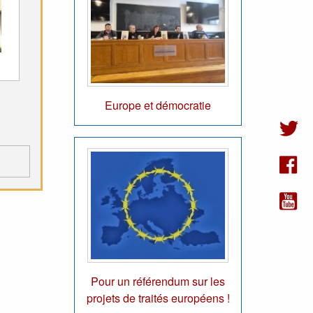
Europe et démocratie
Pour un référendum sur les
projets de traités européens !