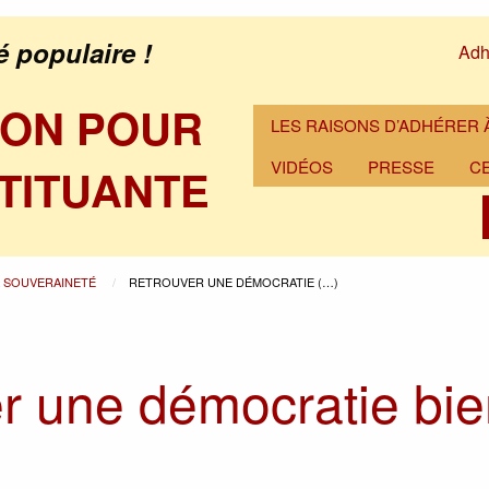
é populaire !
Adh
ION POUR
LES RAISONS D’ADHÉRER À
VIDÉOS
PRESSE
C
TITUANTE
A SOUVERAINETÉ
RETROUVER UNE DÉMOCRATIE (…)
r une démocratie bi