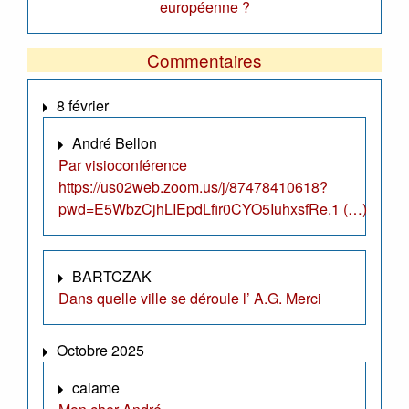
européenne ?
Commentaires
8 février
André Bellon
Par visioconférence
https://us02web.zoom.us/j/87478410618?
pwd=E5WbzCjhLIEpdLfir0CYO5IuhxsfRe.1 (…)
BARTCZAK
Dans quelle ville se déroule l’ A.G. Merci
Octobre 2025
calame