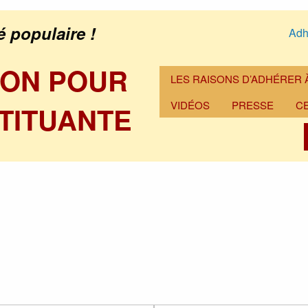
é populaire !
Adh
ION POUR
LES RAISONS D’ADHÉRER À
VIDÉOS
PRESSE
C
TITUANTE