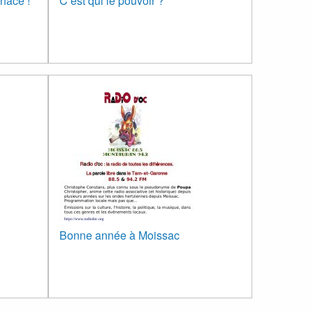
rface !
C’est qui le pouvoir ?
Bonne année à Moissac