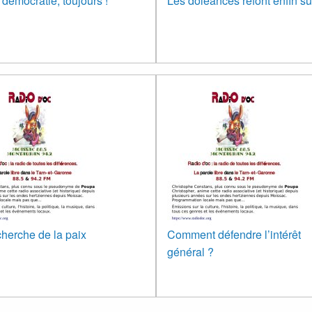
 démocratie, toujours !
Les doléances refont enfin su
cherche de la paix
Comment défendre l’intérêt
général ?