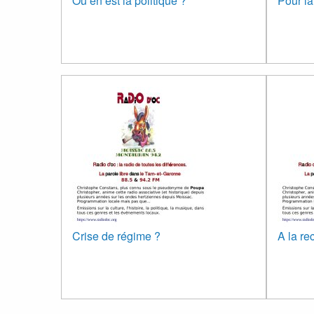
Où en est la politique ?
Pour la
Crise de régime ?
A la re