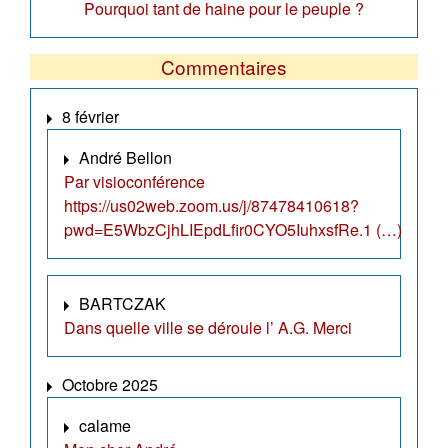
Pourquoi tant de haine pour le peuple ?
Commentaires
8 février
André Bellon
Par visioconférence
https://us02web.zoom.us/j/87478410618?
pwd=E5WbzCjhLIEpdLfir0CYO5IuhxsfRe.1 (…)
BARTCZAK
Dans quelle ville se déroule l’ A.G. Merci
Octobre 2025
calame