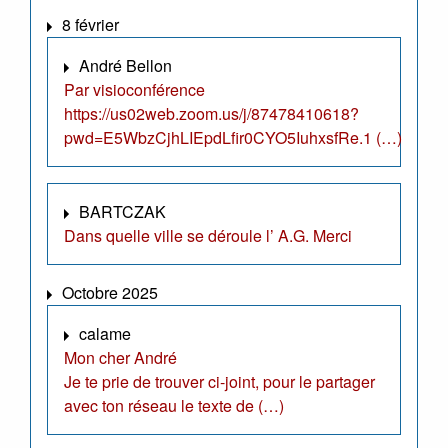
8 février
André Bellon
Par visioconférence
https://us02web.zoom.us/j/87478410618?
pwd=E5WbzCjhLIEpdLfir0CYO5IuhxsfRe.1 (…)
BARTCZAK
Dans quelle ville se déroule l’ A.G. Merci
Octobre 2025
calame
Mon cher André
Je te prie de trouver ci-joint, pour le partager
avec ton réseau le texte de (…)