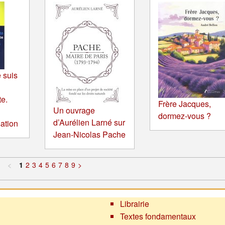
 suis
te.
Frère Jacques,
Un ouvrage
dormez-vous ?
d’Aurélien Larné sur
sation
Jean-Nicolas Pache
<
1
2
3
4
5
6
7
8
9
>
Librairie
Textes fondamentaux