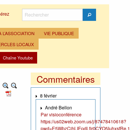
Rechercher
érez
Rechercher
 L’ASSOCIATION
VIE PUBLIQUE
ERCLES LOCAUX
Chaîne Youtube
Commentaires
8 février
André Bellon
Par visioconférence
https://us02web.zoom.us/j/87478410618?
pwd=E5WbzCjhLIEpdLfir0CYO5IuhxsfRe.1