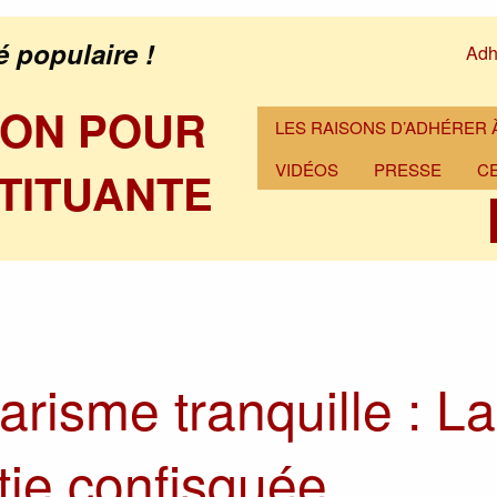
é populaire !
Adh
ION POUR
LES RAISONS D’ADHÉRER À
VIDÉOS
PRESSE
C
TITUANTE
tarisme tranquille : La
ie confisquée