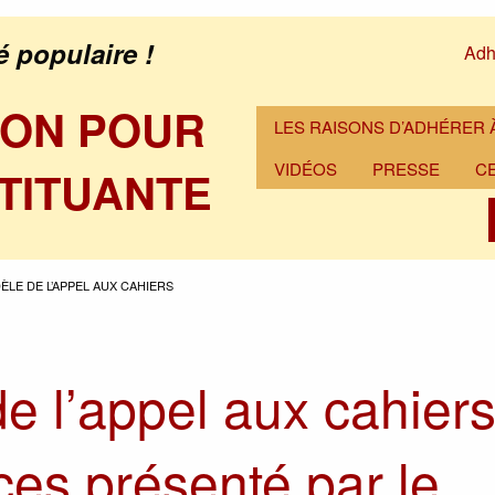
é populaire !
Adh
ION POUR
LES RAISONS D’ADHÉRER À
VIDÉOS
PRESSE
C
TITUANTE
ÈLE DE L’APPEL AUX CAHIERS
e l’appel aux cahier
ces présenté par le