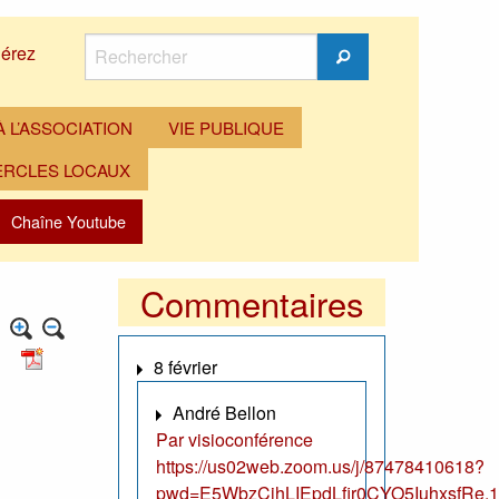
Rechercher
érez
Rechercher
 L’ASSOCIATION
VIE PUBLIQUE
ERCLES LOCAUX
Chaîne Youtube
Commentaires
8 février
s
André Bellon
Par visioconférence
https://us02web.zoom.us/j/87478410618?
pwd=E5WbzCjhLIEpdLfir0CYO5IuhxsfRe.1