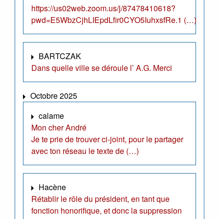
https://us02web.zoom.us/j/87478410618?
pwd=E5WbzCjhLIEpdLfir0CYO5IuhxsfRe.1 (…)
BARTCZAK
Dans quelle ville se déroule l’ A.G. Merci
Octobre 2025
calame
Mon cher André
Je te prie de trouver ci-joint, pour le partager
avec ton réseau le texte de (…)
Hacène
Rétablir le rôle du président, en tant que
fonction honorifique, et donc la suppression